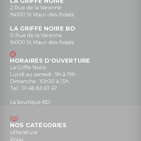
LA GRIFFE NOIRE
0148836747
2 Rue de la Varenne
94100 St Maur-des-fossés
LA GRIFFE NOIRE BD
11 Rue de la Varenne
94100 St Maur-des-fossés
HORAIRES D'OUVERTURE
La Griffe Noire :
Lundi au samedi : 9h à 19h
Dimanche : 10h30 à 13h
Tel : 01 48 83 67 47
La boutique BD :
Lundi : 14h30 à 19h
Mardi au samedi : 10h à 13h / 14h à 19h
Dimanche : 10h30 à 12h30
NOS CATÉGORIES
Tel : 01 48 89 13 88
Litterature
Polar