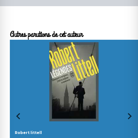
Autres parutions de cet auteur
Robert littell