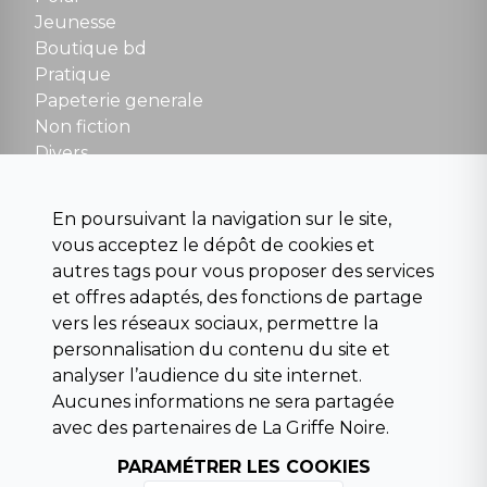
Fermé le dimanche en Juillet et Août
Jeunesse
Boutique bd
NOUS CONTACTER
Pratique
contact@la-griffe-noire.com
Papeterie generale
Non fiction
Divers
Science fiction
Beaux livres et art
En poursuivant la navigation sur le site,
Para scolaire
vous acceptez le dépôt de cookies et
Histoire
autres tags pour vous proposer des services
Pochoteque
et offres adaptés, des fonctions de partage
Pleiade
vers les réseaux sociaux, permettre la
personnalisation du contenu du site et
analyser l’audience du site internet.
Aucunes informations ne sera partagée
INFORMATIONS
avec des partenaires de La Griffe Noire.
Droit de rétractation
Conditions générales de vente
PARAMÉTRER LES COOKIES