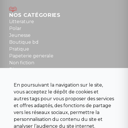
Lundi : 14h30 à 19h
Mardi au samedi : 10h à 13h / 14h à 19h
Dimanche : 10h30 à 12h30
NOS CATÉGORIES
Tel : 01 48 89 13 88
Litterature
Polar
Fermé le dimanche en Juillet et Août
Jeunesse
Boutique bd
NOUS CONTACTER
Pratique
contact@la-griffe-noire.com
Papeterie generale
Non fiction
Divers
Science fiction
Beaux livres et art
En poursuivant la navigation sur le site,
Para scolaire
vous acceptez le dépôt de cookies et
Histoire
autres tags pour vous proposer des services
Pochoteque
et offres adaptés, des fonctions de partage
Pleiade
vers les réseaux sociaux, permettre la
personnalisation du contenu du site et
analyser l’audience du site internet.