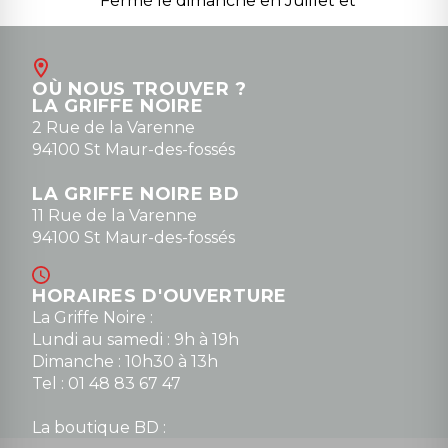
Fermé le dimanche en Juillet et
Août
Contact
OÙ NOUS TROUVER ?
contact@la-griffe-noire.com
LA GRIFFE NOIRE
0148836747
2 Rue de la Varenne
94100 St Maur-des-fossés
LA GRIFFE NOIRE BD
11 Rue de la Varenne
94100 St Maur-des-fossés
HORAIRES D'OUVERTURE
La Griffe Noire :
Lundi au samedi : 9h à 19h
Dimanche : 10h30 à 13h
Tel : 01 48 83 67 47
La boutique BD :