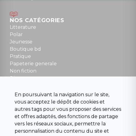
Lundi : 14h30 à 19h
Mardi au samedi : 10h à 13h / 14h à 19h
Dimanche : 10h30 à 12h30
NOS CATÉGORIES
Tel : 01 48 89 13 88
Litterature
Polar
Fermé le dimanche en Juillet et Août
Jeunesse
Boutique bd
NOUS CONTACTER
Pratique
contact@la-griffe-noire.com
Papeterie generale
Non fiction
Divers
Science fiction
Beaux livres et art
En poursuivant la navigation sur le site,
Para scolaire
vous acceptez le dépôt de cookies et
Histoire
autres tags pour vous proposer des services
Pochoteque
et offres adaptés, des fonctions de partage
Pleiade
vers les réseaux sociaux, permettre la
personnalisation du contenu du site et