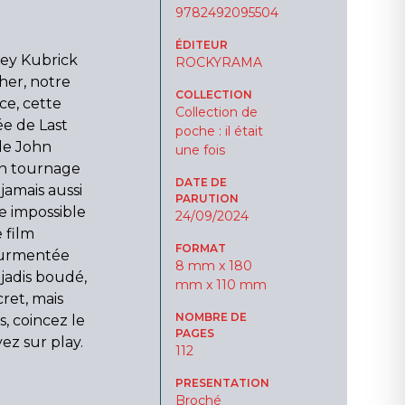
9782492095504
ÉDITEUR
ley Kubrick
ROCKYRAMA
her, notre
COLLECTION
ace, cette
Collection de
ée de Last
poche : il était
 de John
une fois
on tournage
DATE DE
jamais aussi
PARUTION
e impossible
24/09/2024
 film
FORMAT
tourmentée
8 mm x 180
(jadis boudé,
mm x 110 mm
cret, mais
NOMBRE DE
s, coincez le
PAGES
ez sur play.
112
PRESENTATION
Broché