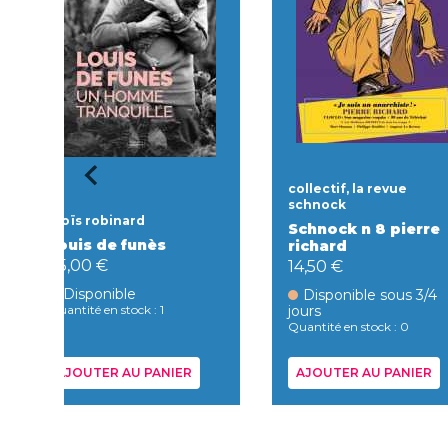
collectif, la revue
schnock
Aloïs robinard
Schnock n 8 pierre
Louis de funès
richard
25,00 €
14,50 €
Disponible
Disponible sous 3/4
Quantité en stock : 1
jours
Quantité en stock : 0
AJOUTER AU PANIER
AJOUTER AU PANIER