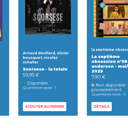
la septième obses
Arnaud devillard, olivier
La septième
bousquet, nicolas
obsession n°58
schaller
anderson - mai/
Scorsese - la totale
2025
59,95 €
7,90 €
Disponible
Non disponible
Quantité en stock : 1
provisoirement
Quantité en stock : 0
AJOUTER AU PANIER
DÉTAILS