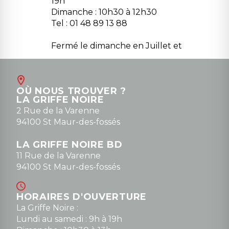
19h
Dimanche : 10h30 à 12h30
Tel : 01 48 89 13 88
Fermé le dimanche en Juillet et
Août
Contact
OÙ NOUS TROUVER ?
contact@la-griffe-noire.com
LA GRIFFE NOIRE
0148836747
2 Rue de la Varenne
94100 St Maur-des-fossés
LA GRIFFE NOIRE BD
11 Rue de la Varenne
94100 St Maur-des-fossés
HORAIRES D'OUVERTURE
La Griffe Noire :
Lundi au samedi : 9h à 19h