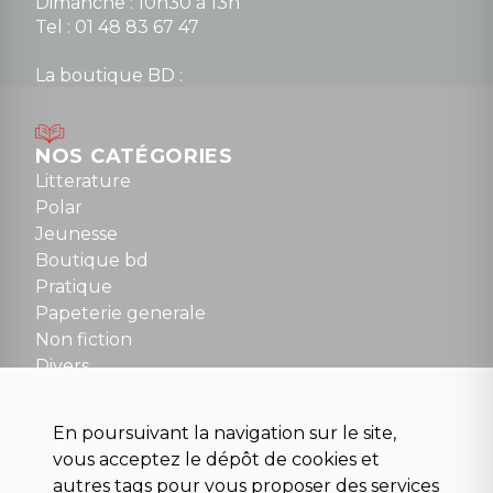
Dimanche : 10h30 à 13h
Tel : 01 48 83 67 47
La boutique BD :
Lundi : 14h30 à 19h
Mardi au samedi : 10h à 13h / 14h à 19h
Dimanche : 10h30 à 12h30
NOS CATÉGORIES
Tel : 01 48 89 13 88
Litterature
Polar
Fermé le dimanche en Juillet et Août
Jeunesse
Boutique bd
NOUS CONTACTER
Pratique
contact@la-griffe-noire.com
Papeterie generale
Non fiction
Divers
Science fiction
Beaux livres et art
En poursuivant la navigation sur le site,
Para scolaire
vous acceptez le dépôt de cookies et
Histoire
autres tags pour vous proposer des services