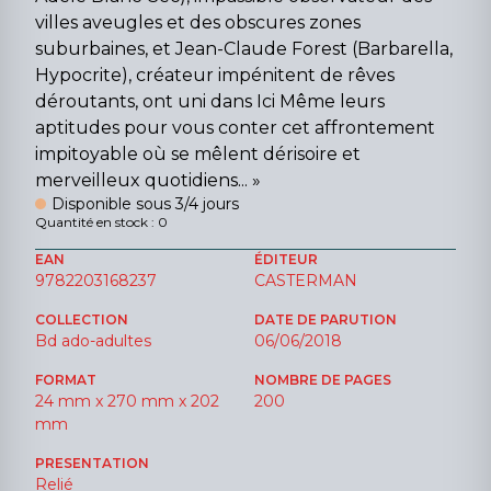
villes aveugles et des obscures zones
suburbaines, et Jean-Claude Forest (Barbarella,
Hypocrite), créateur impénitent de rêves
déroutants, ont uni dans Ici Même leurs
aptitudes pour vous conter cet affrontement
impitoyable où se mêlent dérisoire et
merveilleux quotidiens... »
Disponible sous 3/4 jours
Quantité en stock : 0
EAN
ÉDITEUR
9782203168237
CASTERMAN
COLLECTION
DATE DE PARUTION
Bd ado-adultes
06/06/2018
FORMAT
NOMBRE DE PAGES
24 mm x 270 mm x 202
200
mm
PRESENTATION
Relié