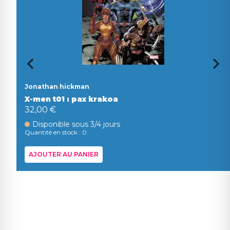
Jonathan hickman
X-men t01 : pax krakoa
32,00 €
Disponible sous 3/4 jours
Quantité en stock : 0
AJOUTER AU PANIER