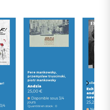
Pere mankowsky,
przemyslaw truscinski,
piotr mankowsky
Collectif
ar!
Andzia
Exit n 80 ca
25,00 €
and nightcl
novembre 
Disponible sous 3/4
25,24 €
jours
 3/4
Quantité en stock : 0
Ne sera plu