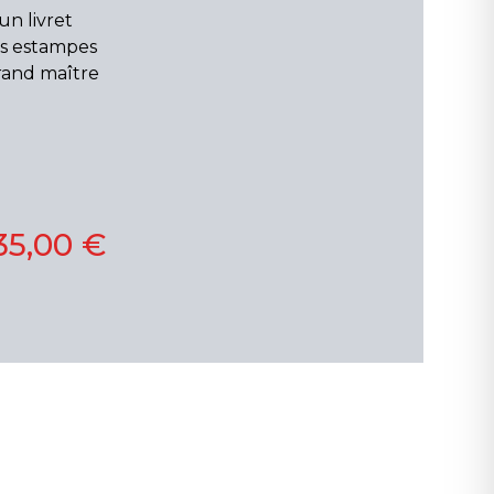
un livret
es estampes
grand maître
35,00 €