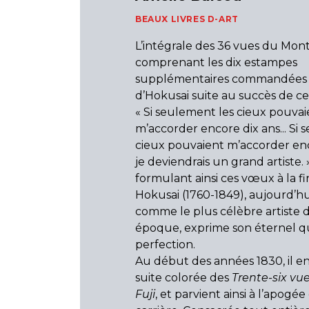
BEAUX LIVRES D-ART
L’intégrale des 36 vues du Mont 
comprenant les dix estampes
supplémentaires commandées p
d’Hokusai suite au succès de cet
« Si seulement les cieux pouvai
m’accorder encore dix ans... Si 
cieux pouvaient m’accorder enc
je deviendrais un grand artiste. 
formulant ainsi ces vœux à la fin
Hokusai (1760-1849), aujourd’hu
comme le plus célèbre artiste 
époque, exprime son éternel q
perfection.
Au début des années 1830, il e
suite colorée des
Trente-six vu
Fuji
, et parvient ainsi à l’apogée