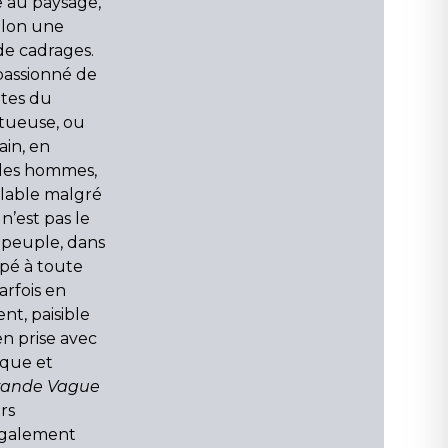
e au paysage,
selon une
de cadrages.
passionné de
ttes du
estueuse, ou
ain, en
des hommes,
nlable malgré
 n’est pas le
 peuple, dans
cupé à toute
arfois en
t, paisible
en prise avec
ique et
rande Vague
ors
 également