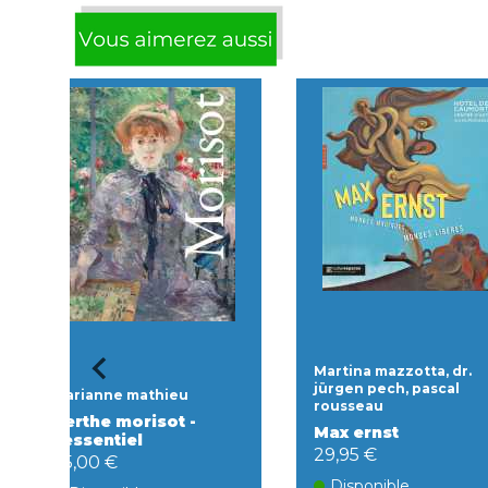
Martina mazzotta, dr.
jürgen pech, pascal
Marianne mathieu
rousseau
Berthe morisot -
Max ernst
l'essentiel
29,95 €
35,00 €
Disponible