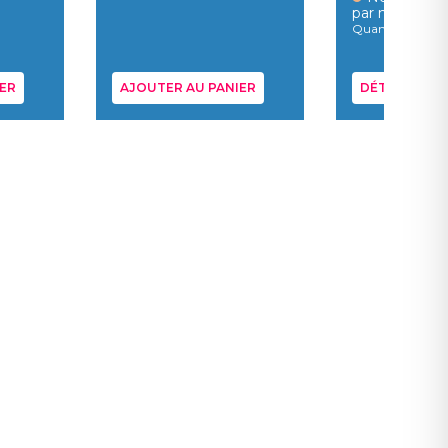
par nous
Quantité en stoc
ER
AJOUTER AU PANIER
DÉTAILS