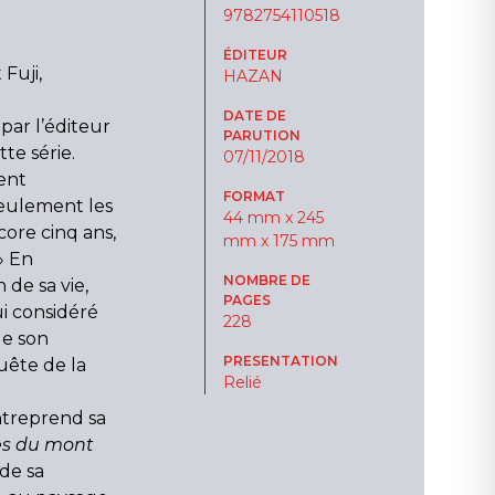
9782754110518
ÉDITEUR
Fuji,
HAZAN
DATE DE
ar l’éditeur
PARUTION
te série.
07/11/2018
ent
FORMAT
seulement les
44 mm x 245
ore cinq ans,
mm x 175 mm
» En
NOMBRE DE
 de sa vie,
PAGES
i considéré
228
de son
PRESENTATION
uête de la
Relié
ntreprend sa
es du mont
 de sa