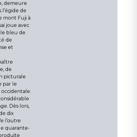
lle, demeure
 l’égide de
e mont Fuji à
sai joue avec
le bleu de
té de
nse et
maître
e, de
on picturale
 par le
 occidentale.
considérable
ge. Dès lors,
de dix
de l’autre
 de quarante-
eproduite