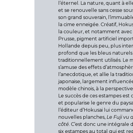
l’éternel. La nature, quant à e
et se renouvelle sans cesse sous
son grand souverain, l’immuabl
la cime enneigée. Créatif, Hoku
la couleur, et notamment avec 
Prusse, pigment artificiel impor
Hollande depuis peu, plus inte
profond que les bleus naturels
traditionnellement utilisés. Le 
s’amuse des effets d’atmosphèr
l’anecdotique, et allie la traditi
japonaise, largement influencée
modèle chinois, à la perspective
Le succès de ces estampes est 
et popularise le genre du paysa
l’éditeur d’Hokusai lui comman
nouvelles planches,
Le Fuji vu 
côté
. C’est donc une intégrale
six estampes au total qui est r