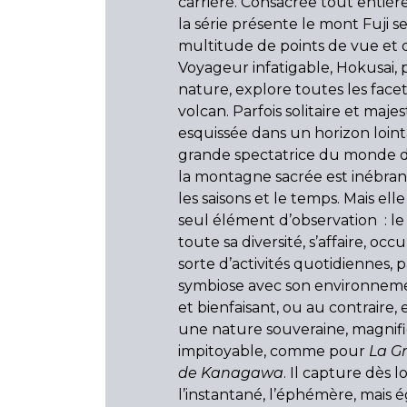
carrière. Consacrée tout entièr
la série présente le mont Fuji 
multitude de points de vue et 
Voyageur infatigable, Hokusai, 
nature, explore toutes les face
volcan. Parfois solitaire et maj
esquissée dans un horizon loint
grande spectatrice du monde 
la montagne sacrée est inébra
les saisons et le temps. Mais elle
seul élément d’observation : le
toute sa diversité, s’affaire, oc
sorte d’activités quotidiennes, p
symbiose avec son environnemen
et bienfaisant, ou au contraire, 
une nature souveraine, magnif
impitoyable, comme pour
La G
de Kanagawa
. Il capture dès l
l’instantané, l’éphémère, mais