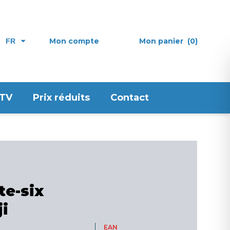
Mon compte
Mon panier
(0)
FR
 TV
Prix réduits
Contact
te-six
ji
EAN