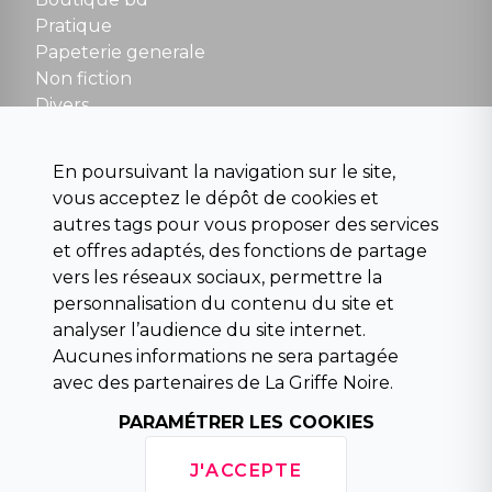
NOUS CONTACTER
Pratique
contact@la-griffe-noire.com
Papeterie generale
Non fiction
Divers
Science fiction
Beaux livres et art
En poursuivant la navigation sur le site,
Para scolaire
vous acceptez le dépôt de cookies et
Histoire
autres tags pour vous proposer des services
Pochoteque
et offres adaptés, des fonctions de partage
Pleiade
vers les réseaux sociaux, permettre la
personnalisation du contenu du site et
analyser l’audience du site internet.
Aucunes informations ne sera partagée
INFORMATIONS
avec des partenaires de La Griffe Noire.
Droit de rétractation
Conditions générales de vente
PARAMÉTRER LES COOKIES
Mentions légales
Horaires d'ouverture
J'ACCEPTE