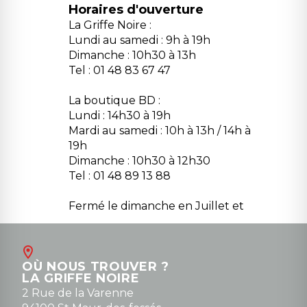
Horaires d'ouverture
La Griffe Noire :
Lundi au samedi : 9h à 19h
Dimanche : 10h30 à 13h
Tel : 01 48 83 67 47
La boutique BD :
Lundi : 14h30 à 19h
Mardi au samedi : 10h à 13h / 14h à
19h
Dimanche : 10h30 à 12h30
Tel : 01 48 89 13 88
Fermé le dimanche en Juillet et
Août
Contact
OÙ NOUS TROUVER ?
contact@la-griffe-noire.com
LA GRIFFE NOIRE
0148836747
2 Rue de la Varenne