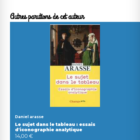
Autres parutions de cet auteur
Daniel arasse
Le sujet dans le tableau : essais
d'iconographie analytique
14,00 €