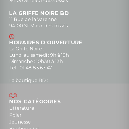
94100 St Maur-des-fossés
LA GRIFFE NOIRE BD
11 Rue de la Varenne
94100 St Maur-des-fossés
HORAIRES D'OUVERTURE
La Griffe Noire :
Lundi au samedi : 9h à 19h
Dimanche : 10h30 à 13h
Tel : 01 48 83 67 47
La boutique BD :
Lundi : 14h30 à 19h
Mardi au samedi : 10h à 13h / 14h à 19h
Dimanche : 10h30 à 12h30
NOS CATÉGORIES
Tel : 01 48 89 13 88
Litterature
Polar
Fermé le dimanche en Juillet et Août
Jeunesse
Boutique bd