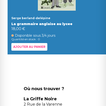
Serge berland-delépine
La grammaire anglaise au lycee
18,00 €
Disponible sous 3/4 jours
Quantité en stock : 0
AJOUTER AU PANIER
Où nous trouver ?
La Griffe Noire
2 Rue de la Varenne