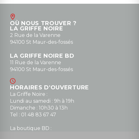
Août
Contact
OÙ NOUS TROUVER ?
contact@la-griffe-noire.com
LA GRIFFE NOIRE
0148836747
2 Rue de la Varenne
94100 St Maur-des-fossés
LA GRIFFE NOIRE BD
11 Rue de la Varenne
94100 St Maur-des-fossés
HORAIRES D'OUVERTURE
La Griffe Noire :
Lundi au samedi : 9h à 19h
Dimanche : 10h30 à 13h
Tel : 01 48 83 67 47
La boutique BD :
Lundi : 14h30 à 19h