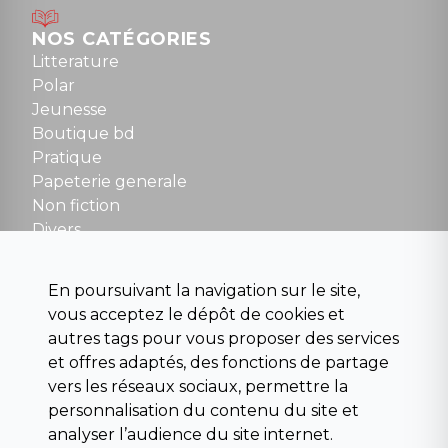
Mardi au samedi : 10h à 13h / 14h à 19h
Dimanche : 10h30 à 12h30
NOS CATÉGORIES
Tel : 01 48 89 13 88
Litterature
Polar
Fermé le dimanche en Juillet et Août
Jeunesse
Boutique bd
NOUS CONTACTER
Pratique
contact@la-griffe-noire.com
Papeterie generale
Non fiction
Divers
Science fiction
Beaux livres et art
En poursuivant la navigation sur le site,
Para scolaire
vous acceptez le dépôt de cookies et
Histoire
autres tags pour vous proposer des services
Pochoteque
et offres adaptés, des fonctions de partage
Pleiade
vers les réseaux sociaux, permettre la
personnalisation du contenu du site et
analyser l’audience du site internet.