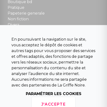
Boutique bd
NOUS CONTACTER
Pratique
contact@la-griffe-noire.com
Papeterie generale
Non fiction
Divers
Science fiction
Beaux livres et art
En poursuivant la navigation sur le site,
Para scolaire
vous acceptez le dépôt de cookies et
Histoire
autres tags pour vous proposer des services
Pochoteque
et offres adaptés, des fonctions de partage
Pleiade
vers les réseaux sociaux, permettre la
personnalisation du contenu du site et
analyser l’audience du site internet.
Aucunes informations ne sera partagée
INFORMATIONS
avec des partenaires de La Griffe Noire.
Droit de rétractation
Conditions générales de vente
PARAMÉTRER LES COOKIES
Mentions légales
Horaires d'ouverture
J'ACCEPTE