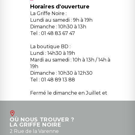
Horaires d'ouverture
La Griffe Noire :
Lundi au samedi : 9h à 19h
Dimanche : 10h30 à 13h
Tel : 01 48 83 67 47
La boutique BD :
Lundi : 14h30 à 19h
Mardi au samedi : 10h à 13h / 14h à
19h
Dimanche : 10h30 à 12h30
Tel : 01 48 89 13 88
Fermé le dimanche en Juillet et
Août
Contact
OÙ NOUS TROUVER ?
contact@la-griffe-noire.com
LA GRIFFE NOIRE
0148836747
2 Rue de la Varenne