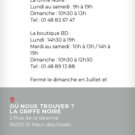
La Griffe Noire :
Lundi au samedi : 9h à 19h
Dimanche : 10h30 à 13h
Tel : 01 48 83 67 47
La boutique BD :
Lundi : 14h30 à 19h
Mardi au samedi : 10h à 13h / 14h à
19h
Dimanche : 10h30 à 12h30
Tel : 01 48 89 13 88
Fermé le dimanche en Juillet et
Août
Contact
OÙ NOUS TROUVER ?
contact@la-griffe-noire.com
LA GRIFFE NOIRE
0148836747
2 Rue de la Varenne
94100 St Maur-des-fossés