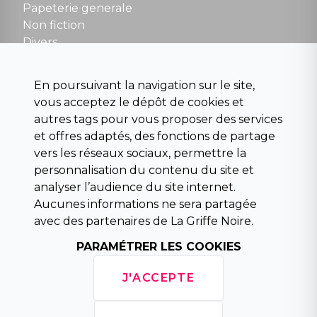
contact@la-griffe-noire.com
Papeterie generale
Non fiction
Divers
Science fiction
Beaux livres et art
En poursuivant la navigation sur le site,
Para scolaire
vous acceptez le dépôt de cookies et
Histoire
autres tags pour vous proposer des services
Pochoteque
et offres adaptés, des fonctions de partage
Pleiade
vers les réseaux sociaux, permettre la
personnalisation du contenu du site et
analyser l’audience du site internet.
Aucunes informations ne sera partagée
INFORMATIONS
avec des partenaires de La Griffe Noire.
Droit de rétractation
Conditions générales de vente
PARAMÉTRER LES COOKIES
Mentions légales
Horaires d'ouverture
J'ACCEPTE
La librairie
Politique de confidentialité