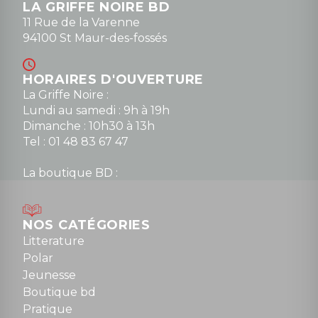
LA GRIFFE NOIRE BD
11 Rue de la Varenne
94100 St Maur-des-fossés
HORAIRES D'OUVERTURE
La Griffe Noire :
Lundi au samedi : 9h à 19h
Dimanche : 10h30 à 13h
Tel : 01 48 83 67 47
La boutique BD :
Lundi : 14h30 à 19h
Mardi au samedi : 10h à 13h / 14h à 19h
Dimanche : 10h30 à 12h30
NOS CATÉGORIES
Tel : 01 48 89 13 88
Litterature
Polar
Fermé le dimanche en Juillet et Août
Jeunesse
Boutique bd
NOUS CONTACTER
Pratique