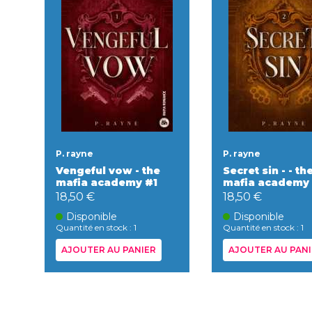
P. rayne
P. rayne
Vengeful vow - the
Secret sin - - th
mafia academy #1
mafia academy
18,50 €
18,50 €
Disponible
Disponible
Quantité en stock : 1
Quantité en stock : 1
AJOUTER AU PANIER
AJOUTER AU PANI