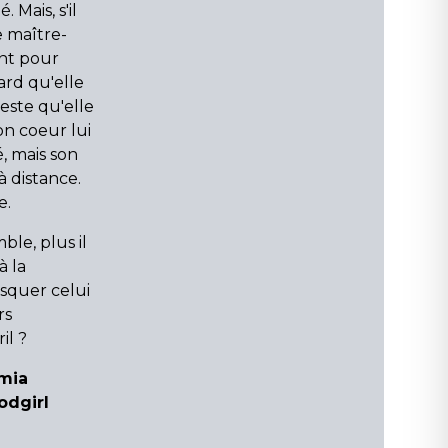
. Mais, s'il
e maître-
ent pour
rd qu'elle
este qu'elle
on coeur lui
, mais son
à distance.
e.
ble, plus il
à la
asquer celui
rs
il ?
mia
odgirl