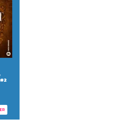
e
 #2
ER