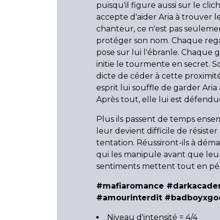
puisqu'il figure aussi sur le cliché
accepte d'aider Aria à trouver l
chanteur, ce n'est pas seulem
protéger son nom. Chaque rega
pose sur lui l'ébranle. Chaque g
initie le tourmente en secret. S
dicte de céder à cette proximité
esprit lui souffle de garder Aria 
Après tout, elle lui est défendu
Plus ils passent de temps ensem
leur devient difficile de résister 
tentation. Réussiront-ils à dém
qui les manipule avant que leu
sentiments mettent tout en pér
#mafiaromance #darkacade
#amourinterdit #badboyxgo
Niveau d'intensité = 4/4