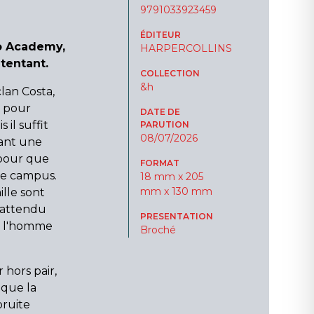
9791033923459
ÉDITEUR
ro Academy,
HARPERCOLLINS
 tentant.
COLLECTION
&h
lan Costa,
e pour
DATE DE
 il suffit
PARUTION
08/07/2026
ant une
pour que
FORMAT
 le campus.
18 mm x 205
mm x 130 mm
ille sont
nattendu
PRESENTATION
e, l'homme
Broché
 hors pair,
 que la
bruite