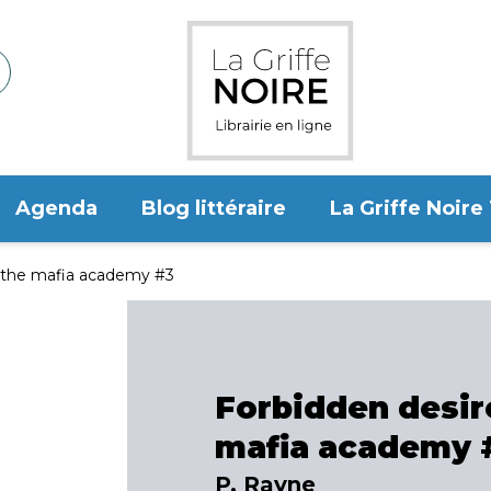
Agenda
Blog littéraire
La Griffe Noire
- the mafia academy #3
Forbidden desire
mafia academy 
P. Rayne