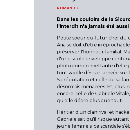
ROMAN GF
Dans les couloirs de la Sicu
l'interdit n'a jamais été aussi
Petite soeur du futur chef du c
Aria se doit d'être irréprochabl
préserver l'honneur familial. Mais
d'une seule enveloppe conten
photo compromettante d'elle 
tout vacille dès son arrivée sur
Sa réputation et celle de sa fam
désormais menacées. Et, plus i
encore, celle de Gabriele Vital
qu'elle désire plus que tout.
Héritier d'un clan rival et hacker
Gabriele sait qu'il risque autant
jeune femme si ce scandale s'é