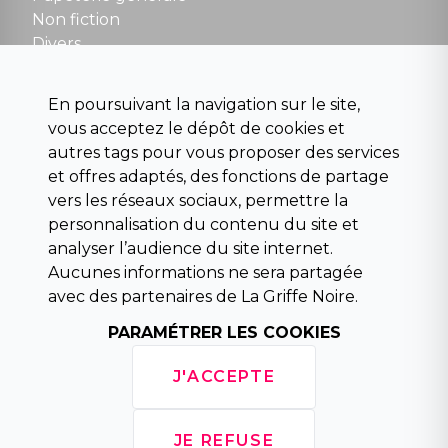
Non fiction
Divers
Science fiction
Beaux livres et art
En poursuivant la navigation sur le site,
Para scolaire
vous acceptez le dépôt de cookies et
Histoire
autres tags pour vous proposer des services
Pochoteque
et offres adaptés, des fonctions de partage
Pleiade
vers les réseaux sociaux, permettre la
personnalisation du contenu du site et
analyser l’audience du site internet.
Aucunes informations ne sera partagée
INFORMATIONS
avec des partenaires de La Griffe Noire.
Droit de rétractation
Conditions générales de vente
PARAMÉTRER LES COOKIES
Mentions légales
Horaires d'ouverture
J'ACCEPTE
La librairie
Politique de confidentialité
JE REFUSE