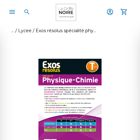
Lycee
Exos résolus spécialité physique-chimie tle