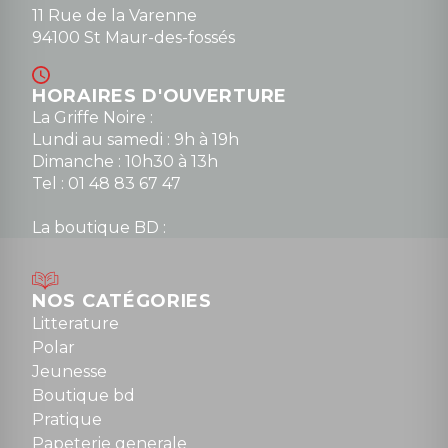
11 Rue de la Varenne
94100 St Maur-des-fossés
HORAIRES D'OUVERTURE
La Griffe Noire :
Lundi au samedi : 9h à 19h
Dimanche : 10h30 à 13h
Tel : 01 48 83 67 47
La boutique BD :
Lundi : 14h30 à 19h
Mardi au samedi : 10h à 13h / 14h à 19h
Dimanche : 10h30 à 12h30
NOS CATÉGORIES
Tel : 01 48 89 13 88
Litterature
Polar
Fermé le dimanche en Juillet et Août
Jeunesse
Boutique bd
NOUS CONTACTER
Pratique
contact@la-griffe-noire.com
Papeterie generale