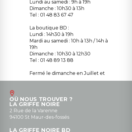
Lundi au samedi : 9h à 19h
Dimanche : 10h30 à 13h
Tel : 01 48 83 67 47
La boutique BD :
Lundi : 14h30 à 19h
Mardi au samedi : 10h à 13h / 14h à
19h
Dimanche : 10h30 à 12h30
Tel : 01 48 89 13 88
Fermé le dimanche en Juillet et
Août
Contact
OÙ NOUS TROUVER ?
contact@la-griffe-noire.com
LA GRIFFE NOIRE
0148836747
2 Rue de la Varenne
94100 St Maur-des-fossés
LA GRIFFE NOIRE BD