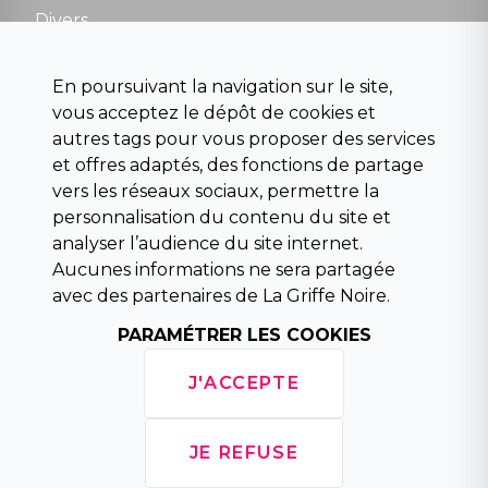
Divers
Science fiction
Beaux livres et art
En poursuivant la navigation sur le site,
Para scolaire
vous acceptez le dépôt de cookies et
Histoire
autres tags pour vous proposer des services
Pochoteque
et offres adaptés, des fonctions de partage
Pleiade
vers les réseaux sociaux, permettre la
personnalisation du contenu du site et
analyser l’audience du site internet.
Aucunes informations ne sera partagée
INFORMATIONS
avec des partenaires de La Griffe Noire.
Droit de rétractation
Conditions générales de vente
PARAMÉTRER LES COOKIES
Mentions légales
Horaires d'ouverture
J'ACCEPTE
La librairie
Politique de confidentialité
JE REFUSE