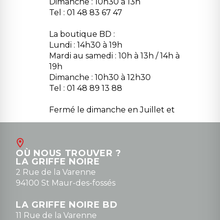
Dimanche : 10h30 à 13h
Tel : 01 48 83 67 47
La boutique BD :
Lundi : 14h30 à 19h
Mardi au samedi : 10h à 13h / 14h à
19h
Dimanche : 10h30 à 12h30
Tel : 01 48 89 13 88
Fermé le dimanche en Juillet et
Août
Contact
OÙ NOUS TROUVER ?
contact@la-griffe-noire.com
LA GRIFFE NOIRE
0148836747
2 Rue de la Varenne
94100 St Maur-des-fossés
LA GRIFFE NOIRE BD
11 Rue de la Varenne