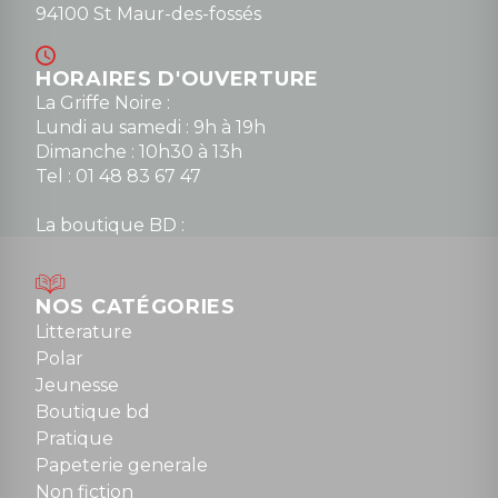
94100 St Maur-des-fossés
HORAIRES D'OUVERTURE
La Griffe Noire :
Lundi au samedi : 9h à 19h
Dimanche : 10h30 à 13h
Tel : 01 48 83 67 47
La boutique BD :
Lundi : 14h30 à 19h
Mardi au samedi : 10h à 13h / 14h à 19h
Dimanche : 10h30 à 12h30
NOS CATÉGORIES
Tel : 01 48 89 13 88
Litterature
Polar
Fermé le dimanche en Juillet et Août
Jeunesse
Boutique bd
NOUS CONTACTER
Pratique
contact@la-griffe-noire.com
Papeterie generale
Non fiction