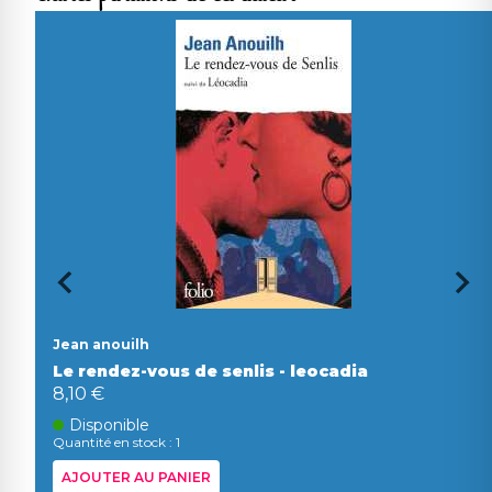
Jean anouilh
Le rendez-vous de senlis - leocadia
8,10 €
Disponible
Quantité en stock : 1
AJOUTER AU PANIER