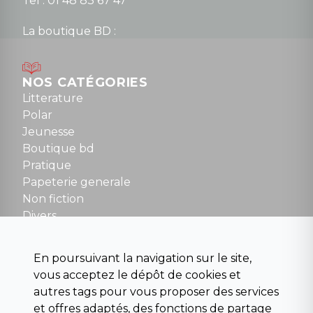
Tel : 01 48 83 67 47
La boutique BD :
Lundi : 14h30 à 19h
Mardi au samedi : 10h à 13h / 14h à 19h
Dimanche : 10h30 à 12h30
NOS CATÉGORIES
Tel : 01 48 89 13 88
Litterature
Polar
Fermé le dimanche en Juillet et Août
Jeunesse
Boutique bd
NOUS CONTACTER
Pratique
contact@la-griffe-noire.com
Papeterie generale
Non fiction
Divers
Science fiction
Beaux livres et art
En poursuivant la navigation sur le site,
Para scolaire
vous acceptez le dépôt de cookies et
Histoire
autres tags pour vous proposer des services
Pochoteque
et offres adaptés, des fonctions de partage