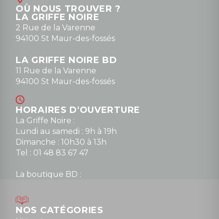
OÙ NOUS TROUVER ?
contact@la-griffe-noire.com
LA GRIFFE NOIRE
0148836747
2 Rue de la Varenne
94100 St Maur-des-fossés
LA GRIFFE NOIRE BD
11 Rue de la Varenne
94100 St Maur-des-fossés
HORAIRES D'OUVERTURE
La Griffe Noire :
Lundi au samedi : 9h à 19h
Dimanche : 10h30 à 13h
Tel : 01 48 83 67 47
La boutique BD :
Lundi : 14h30 à 19h
Mardi au samedi : 10h à 13h / 14h à 19h
Dimanche : 10h30 à 12h30
NOS CATÉGORIES
Tel : 01 48 89 13 88