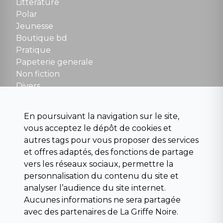
Litterature
Polar
Fermé le dimanche en Juillet et Août
Jeunesse
Boutique bd
NOUS CONTACTER
Pratique
contact@la-griffe-noire.com
Papeterie generale
Non fiction
Divers
Science fiction
Beaux livres et art
En poursuivant la navigation sur le site,
Para scolaire
vous acceptez le dépôt de cookies et
Histoire
autres tags pour vous proposer des services
Pochoteque
et offres adaptés, des fonctions de partage
Pleiade
vers les réseaux sociaux, permettre la
personnalisation du contenu du site et
analyser l’audience du site internet.
Aucunes informations ne sera partagée
INFORMATIONS
avec des partenaires de La Griffe Noire.
Droit de rétractation