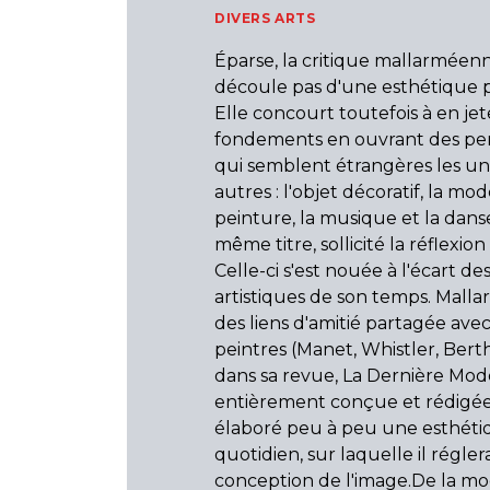
DIVERS ARTS
Éparse, la critique mallarméen
découle pas d'une esthétique p
Elle concourt toutefois à en jet
fondements en ouvrant des per
qui semblent étrangères les u
autres : l'objet décoratif, la mode,
peinture, la musique et la dans
même titre, sollicité la réflexio
Celle-ci s'est nouée à l'écart de
artistiques de son temps. Mallar
des liens d'amitié partagée ave
peintres (Manet, Whistler, Berthe
dans sa revue, La Dernière Mod
entièrement conçue et rédigée pa
élaboré peu à peu une esthét
quotidien, sur laquelle il régler
conception de l'image.De la mo