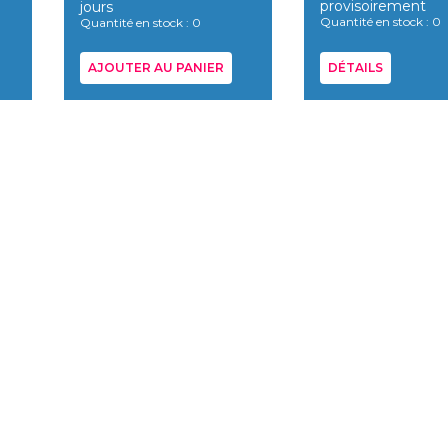
provisoirement
jours
Quantité en stock : 0
Quantité en stock : 0
AJOUTER AU PANIER
DÉTAILS