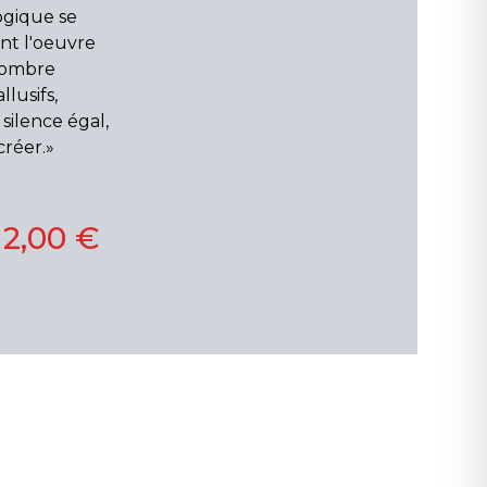
ogique se
nt l'oeuvre
 ombre
llusifs,
 silence égal,
réer.»
12,00 €