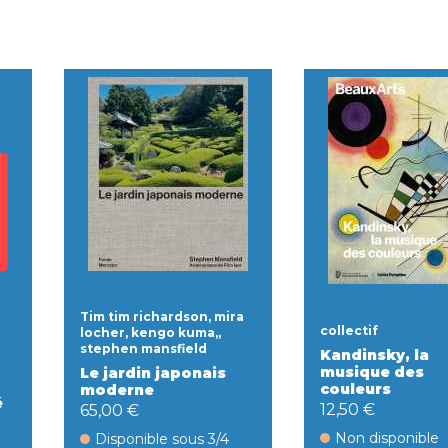
Tim tim richardson, mira
collectif
locher, kengo kuma,,
stephen mansfield
Kandinsky, la
musique des
Le jardin japonais
couleurs
moderne
é
12,50 €
65,00 €
Non disponible
Disponible sous 3/4