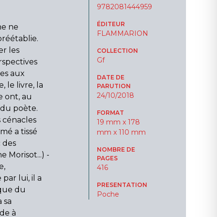
9782081444959
ÉDITEUR
ne ne
FLAMMARION
réétablie.
er les
COLLECTION
Gf
spectives
nes aux
DATE DE
 le livre, la
PARUTION
24/10/2018
e ont, au
n du poète.
FORMAT
s cénacles
19 mm x 178
mé a tissé
mm x 110 mm
c des
NOMBRE DE
 Morisot...) -
PAGES
e,
416
r lui, il a
PRESENTATION
ique du
Poche
a sa
de à