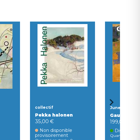
collectif
June hargrov
Pekka halonen
Gauguin
35,00 €
199,00 €
Non disponible
Disponible
provisoirement
Quantité en stock