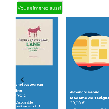
Michel pastoureau
L'âne
Alexandre mahue
22,90 €
Madame de sévign
Disponible
29,00 €
Quantité en stock : 1