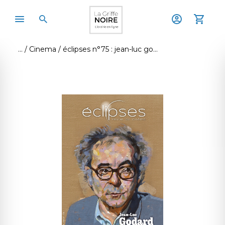
Cinema
éclipses n°75 : jean-luc godard, que peut le cinéma ? - février 2025