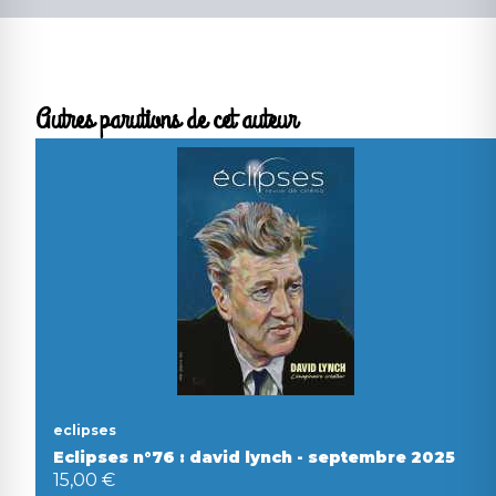
Autres parutions de cet auteur
eclipses
Eclipses n°76 : david lynch - septembre 2025
15,00 €