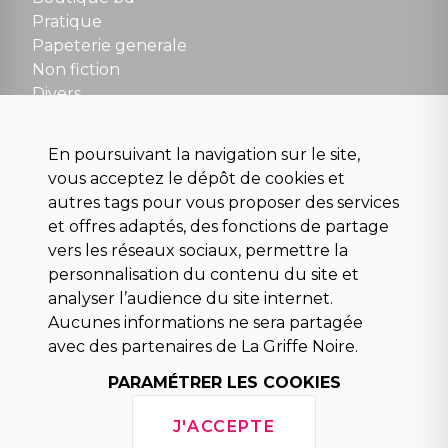
NOUS CONTACTER
Pratique
contact@la-griffe-noire.com
Papeterie generale
Non fiction
Divers
Science fiction
Beaux livres et art
En poursuivant la navigation sur le site,
Para scolaire
vous acceptez le dépôt de cookies et
Histoire
autres tags pour vous proposer des services
Pochoteque
et offres adaptés, des fonctions de partage
Pleiade
vers les réseaux sociaux, permettre la
personnalisation du contenu du site et
analyser l’audience du site internet.
Aucunes informations ne sera partagée
INFORMATIONS
avec des partenaires de La Griffe Noire.
Droit de rétractation
Conditions générales de vente
PARAMÉTRER LES COOKIES
Mentions légales
Horaires d'ouverture
J'ACCEPTE