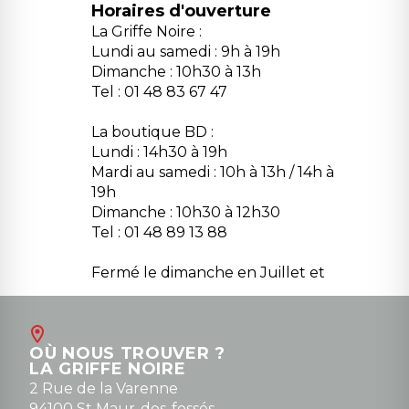
Horaires d'ouverture
La Griffe Noire :
Lundi au samedi : 9h à 19h
Dimanche : 10h30 à 13h
Tel : 01 48 83 67 47
La boutique BD :
Lundi : 14h30 à 19h
Mardi au samedi : 10h à 13h / 14h à
19h
Dimanche : 10h30 à 12h30
Tel : 01 48 89 13 88
Fermé le dimanche en Juillet et
Août
Contact
OÙ NOUS TROUVER ?
contact@la-griffe-noire.com
LA GRIFFE NOIRE
0148836747
2 Rue de la Varenne
94100 St Maur-des-fossés