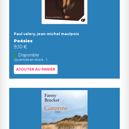
Paul valery, jean-michel maulpoix
Poésies
9,10 €
Disponible
Quantité en stock : 1
AJOUTER AU PANIER