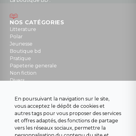
La boutique BD :
Lundi : 14h30 à 19h
Mardi au samedi : 10h à 13h / 14h à 19h
Dimanche : 10h30 à 12h30
NOS CATÉGORIES
Tel : 01 48 89 13 88
Litterature
Polar
Fermé le dimanche en Juillet et Août
Jeunesse
Boutique bd
NOUS CONTACTER
Pratique
contact@la-griffe-noire.com
Papeterie generale
Non fiction
Divers
Science fiction
Beaux livres et art
En poursuivant la navigation sur le site,
Para scolaire
vous acceptez le dépôt de cookies et
Histoire
autres tags pour vous proposer des services
Pochoteque
et offres adaptés, des fonctions de partage
Pleiade
vers les réseaux sociaux, permettre la
personnalisation du contenu du site et