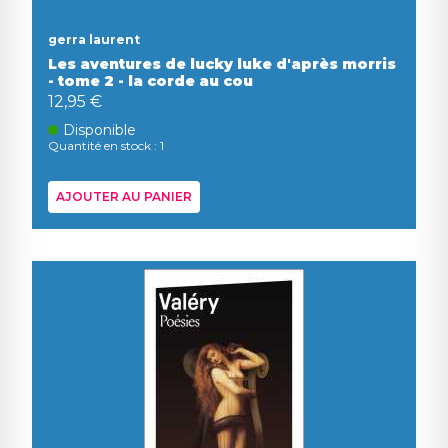
gerra laurent
Les aventures de lucky luke d'après morris
- tome 2 - la corde au cou
12,95 €
Disponible
Quantité en stock : 1
AJOUTER AU PANIER