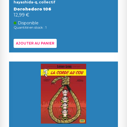
hayashida-q, collectif
Dorohedoro t06
12,99 €
Disponible
Quantité en stock : 1
AJOUTER AU PANIER