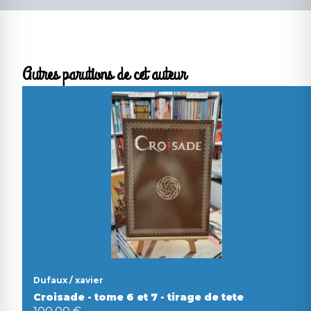
Autres parutions de cet auteur
Dufaux / xavier
Croisade - tome 6 et 7 - tirage de tete