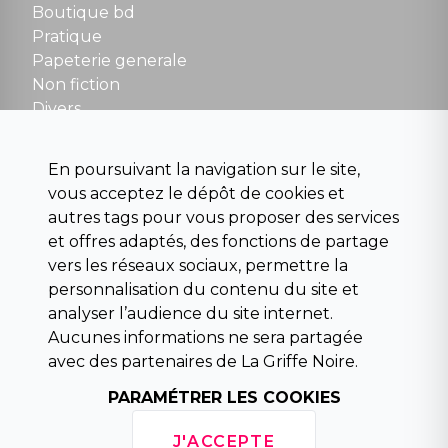
Boutique bd
NOUS CONTACTER
Pratique
contact@la-griffe-noire.com
Papeterie generale
Non fiction
Divers
Science fiction
Beaux livres et art
En poursuivant la navigation sur le site,
Para scolaire
vous acceptez le dépôt de cookies et
Histoire
autres tags pour vous proposer des services
Pochoteque
et offres adaptés, des fonctions de partage
Pleiade
vers les réseaux sociaux, permettre la
personnalisation du contenu du site et
analyser l’audience du site internet.
Aucunes informations ne sera partagée
INFORMATIONS
avec des partenaires de La Griffe Noire.
Droit de rétractation
Conditions générales de vente
PARAMÉTRER LES COOKIES
Mentions légales
Horaires d'ouverture
J'ACCEPTE