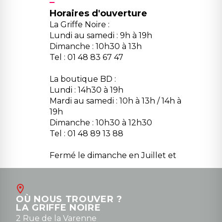
Horaires d'ouverture
La Griffe Noire :
Lundi au samedi : 9h à 19h
Dimanche : 10h30 à 13h
Tel : 01 48 83 67 47
La boutique BD :
Lundi : 14h30 à 19h
Mardi au samedi : 10h à 13h / 14h à
19h
Dimanche : 10h30 à 12h30
Tel : 01 48 89 13 88
Fermé le dimanche en Juillet et
Août
Contact
OÙ NOUS TROUVER ?
contact@la-griffe-noire.com
LA GRIFFE NOIRE
0148836747
2 Rue de la Varenne