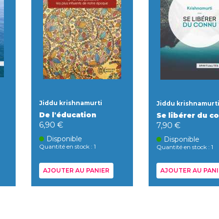
Jiddu krishnamurti
Jiddu krishnamurt
De l'éducation
Se libérer du c
6,90 €
7,90 €
Disponible
Disponible
Quantité en stock : 1
Quantité en stock : 1
AJOUTER AU PANIER
AJOUTER AU PANI