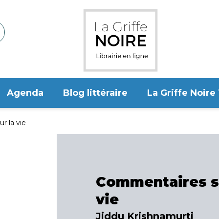
Agenda
Blog littéraire
La Griffe Noire
r la vie
Commentaires su
vie
Jiddu Krishnamurti