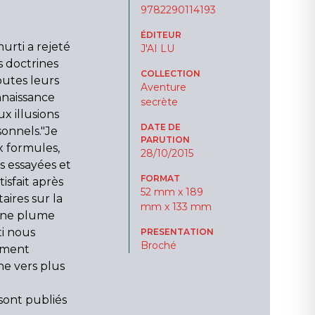
9782290114193
ÉDITEUR
urti a rejeté
J'AI LU
es doctrines
COLLECTION
outes leurs
Aventure
nnaissance
secrète
x illusions
DATE DE
onnels."Je
PARUTION
ux formules,
28/10/2015
es essayées et
FORMAT
tisfait après
52 mm x 189
ires sur la
mm x 133 mm
'une plume
ti nous
PRESENTATION
Broché
ement
ne vers plus
ont publiés