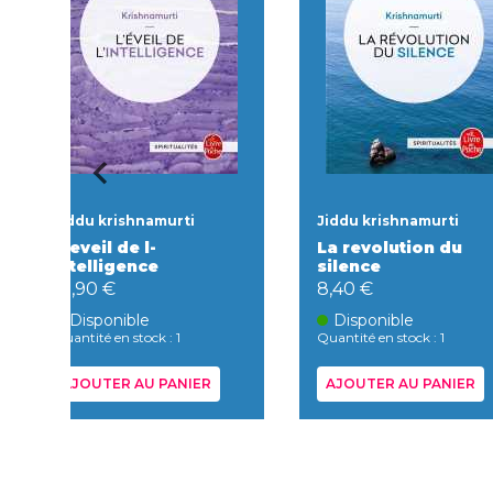
Jiddu krishnamurti
Jiddu krishnamurti
L-eveil de l-
La revolution du
intelligence
silence
10,90 €
8,40 €
Disponible
Disponible
Quantité en stock : 1
Quantité en stock : 1
AJOUTER AU PANIER
AJOUTER AU PANIER