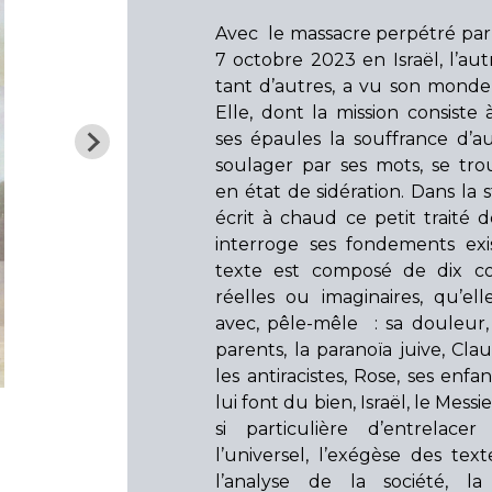
Avec le massacre perpétré par
7 octobre 2023 en Israël, l’au
tant d’autres, a vu son monde 
Elle, dont la mission consiste 
ses épaules la souffrance d’au
soulager par ses mots, se tr
en état de sidération. Dans la 
écrit à chaud ce petit traité d
interroge ses fondements exis
texte est composé de dix con
réelles ou imaginaires, qu’ell
avec, pêle-mêle : sa douleur,
parents, la paranoïa juive, Cla
les antiracistes, Rose, ses enfa
lui font du bien, Israël, le Mess
si particulière d’entrelacer
l’universel, l’exégèse des text
l’analyse de la société, la