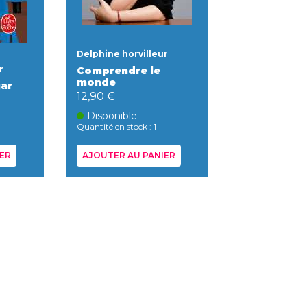
Delphine horvilleur
r
Comprendre le
monde
jar
12,90 €
Disponible
Quantité en stock : 1
ER
AJOUTER AU PANIER