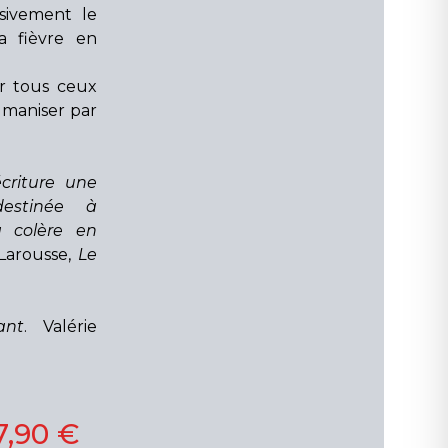
sivement le
a fièvre en
r tous ceux
umaniser par
écriture une
estinée à
a colère en
 Larousse,
Le
ant
. Valérie
7,90 €