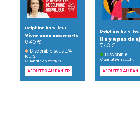
Delphine horvilleur
Delphine horvilleu
Vivre avec nos morts
Il n'y a pas de a
8,40 €
7,40 €
Disponible sous 3/4
Disponible
jours
Quantité en stock : 1
Quantité en stock : 0
AJOUTER AU PANIER
AJOUTER AU PANI