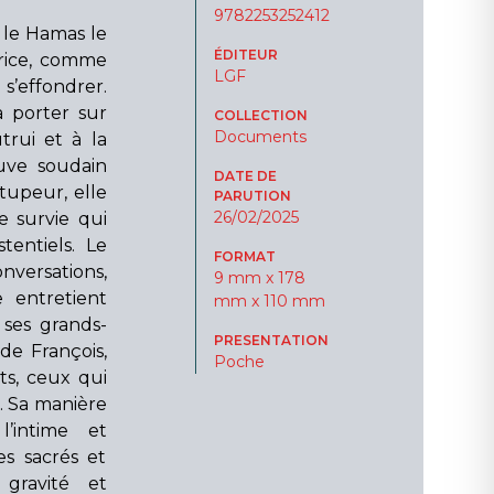
9782253252412
 le Hamas le
ÉDITEUR
trice, comme
LGF
s’effondrer.
à porter sur
COLLECTION
Documents
trui et à la
ouve soudain
DATE DE
stupeur, elle
PARUTION
26/02/2025
e survie qui
tentiels. Le
FORMAT
versations,
9 mm x 178
e entretient
mm x 110 mm
 ses grands-
PRESENTATION
ude François,
Poche
nts, ceux qui
ie. Sa manière
 l’intime et
es sacrés et
 gravité et