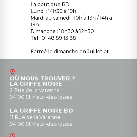
La boutique BD :
Lundi : 14h30 à 19h
Mardi au samedi : 10h à 13h / 14h à
19h
Dimanche : 10h30 à 12h30
Tel : 01 48 89 13 88
Fermé le dimanche en Juillet et
Août
Contact
OÙ NOUS TROUVER ?
contact@la-griffe-noire.com
LA GRIFFE NOIRE
0148836747
2 Rue de la Varenne
94100 St Maur-des-fossés
LA GRIFFE NOIRE BD
11 Rue de la Varenne
94100 St Maur-des-fossés