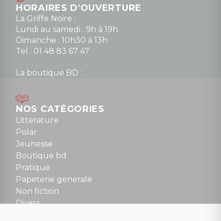
HORAIRES D'OUVERTURE
La Griffe Noire :
Lundi au samedi : 9h à 19h
Dimanche : 10h30 à 13h
Tel : 01 48 83 67 47
La boutique BD :
Lundi : 14h30 à 19h
Mardi au samedi : 10h à 13h / 14h à 19h
Dimanche : 10h30 à 12h30
NOS CATÉGORIES
Tel : 01 48 89 13 88
Litterature
Polar
Fermé le dimanche en Juillet et Août
Jeunesse
Boutique bd
NOUS CONTACTER
Pratique
contact@la-griffe-noire.com
Papeterie generale
Non fiction
Divers
Science fiction