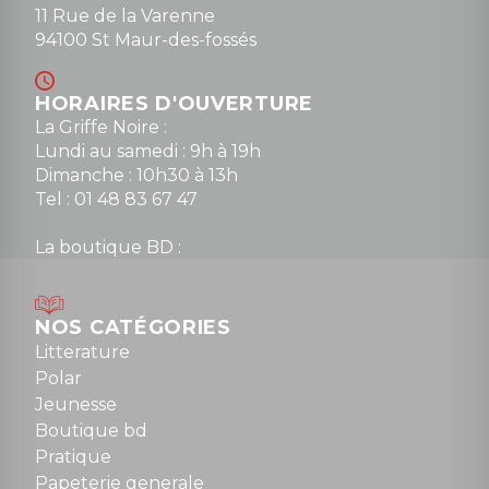
11 Rue de la Varenne
94100 St Maur-des-fossés
HORAIRES D'OUVERTURE
La Griffe Noire :
Lundi au samedi : 9h à 19h
Dimanche : 10h30 à 13h
Tel : 01 48 83 67 47
La boutique BD :
Lundi : 14h30 à 19h
Mardi au samedi : 10h à 13h / 14h à 19h
Dimanche : 10h30 à 12h30
NOS CATÉGORIES
Tel : 01 48 89 13 88
Litterature
Polar
Fermé le dimanche en Juillet et Août
Jeunesse
Boutique bd
NOUS CONTACTER
Pratique
contact@la-griffe-noire.com
Papeterie generale