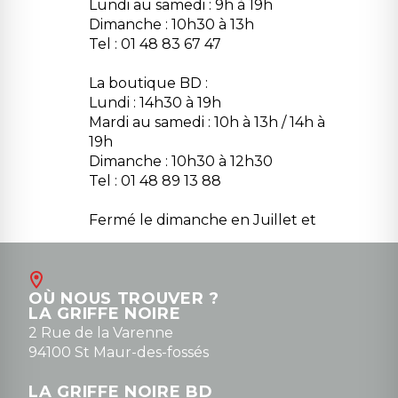
Lundi au samedi : 9h à 19h
Dimanche : 10h30 à 13h
Tel : 01 48 83 67 47
La boutique BD :
Lundi : 14h30 à 19h
Mardi au samedi : 10h à 13h / 14h à
19h
Dimanche : 10h30 à 12h30
Tel : 01 48 89 13 88
Fermé le dimanche en Juillet et
Août
Contact
OÙ NOUS TROUVER ?
contact@la-griffe-noire.com
LA GRIFFE NOIRE
0148836747
2 Rue de la Varenne
94100 St Maur-des-fossés
LA GRIFFE NOIRE BD