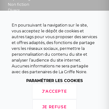
Non fiction
Divers
Science fiction
Beaux livres et art
En poursuivant la navigation sur le site,
Para scolaire
vous acceptez le dépôt de cookies et
Histoire
autres tags pour vous proposer des services
Pochoteque
et offres adaptés, des fonctions de partage
Pleiade
vers les réseaux sociaux, permettre la
personnalisation du contenu du site et
analyser l’audience du site internet.
Aucunes informations ne sera partagée
INFORMATIONS
avec des partenaires de La Griffe Noire.
Droit de rétractation
Conditions générales de vente
PARAMÉTRER LES COOKIES
Mentions légales
Horaires d'ouverture
J'ACCEPTE
La librairie
Politique de confidentialité
JE REFUSE