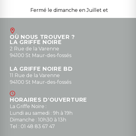
Fermé le dimanche en Juillet et
Août
Contact
OÙ NOUS TROUVER ?
contact@la-griffe-noire.com
LA GRIFFE NOIRE
0148836747
2 Rue de la Varenne
94100 St Maur-des-fossés
LA GRIFFE NOIRE BD
11 Rue de la Varenne
94100 St Maur-des-fossés
HORAIRES D'OUVERTURE
La Griffe Noire :
Lundi au samedi : 9h à 19h
Dimanche : 10h30 à 13h
Tel : 01 48 83 67 47