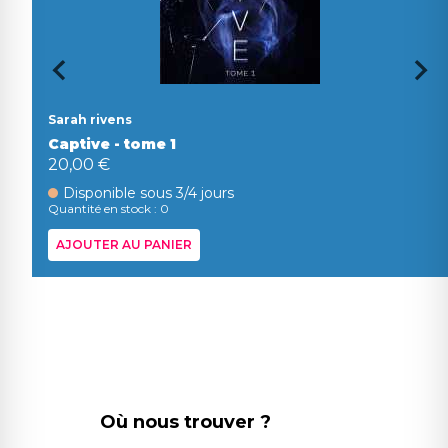
Sarah rivens
Captive - tome 1
20,00 €
Disponible sous 3/4 jours
Quantité en stock : 0
AJOUTER AU PANIER
Où nous trouver ?