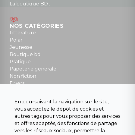
La boutique BD :
Lundi : 14h30 à 19h
Mardi au samedi : 10h à 13h / 14h à 19h
Dimanche : 10h30 à 12h30
NOS CATÉGORIES
Tel : 01 48 89 13 88
Litterature
Polar
Fermé le dimanche en Juillet et Août
Jeunesse
Boutique bd
NOUS CONTACTER
Pratique
contact@la-griffe-noire.com
Papeterie generale
Non fiction
Divers
Science fiction
Beaux livres et art
En poursuivant la navigation sur le site,
Para scolaire
vous acceptez le dépôt de cookies et
Histoire
autres tags pour vous proposer des services
Pochoteque
et offres adaptés, des fonctions de partage
Pleiade
vers les réseaux sociaux, permettre la