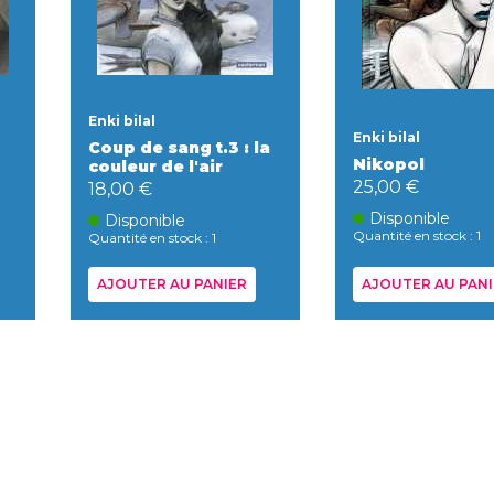
Enki bilal
Enki bilal
Coup de sang t.3 : la
Nikopol
couleur de l'air
25,00 €
18,00 €
Disponible
Disponible
Quantité en stock : 1
Quantité en stock : 1
AJOUTER AU PANIER
AJOUTER AU PANI