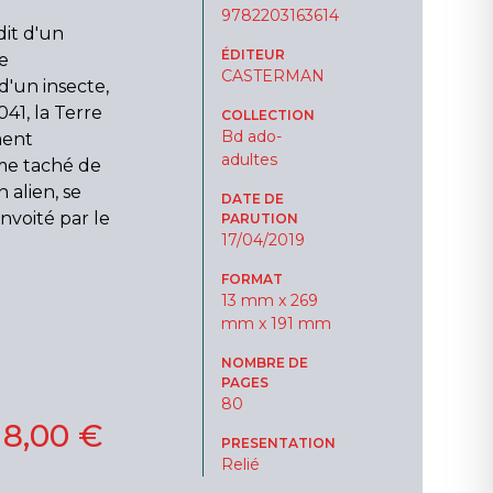
9782203163614
dit d'un
ÉDITEUR
e
CASTERMAN
 d'un insecte,
041, la Terre
COLLECTION
Bd ado-
ment
adultes
me taché de
 alien, se
DATE DE
nvoité par le
PARUTION
17/04/2019
FORMAT
13 mm x 269
mm x 191 mm
NOMBRE DE
PAGES
80
18,00 €
PRESENTATION
Relié