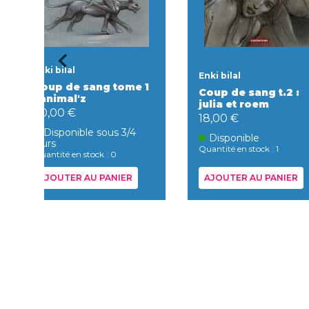
Enki bilal
Enki bilal
Coup de sang tome 1
Coup de sang t.2 :
: animal'z
julia et roem
20,00 €
18,00 €
Disponible sous 3/4
Disponible
jours
Quantité en stock : 1
Quantité en stock : 0
AJOUTER AU PANIER
AJOUTER AU PANIER