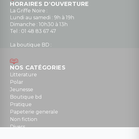
HORAIRES D'OUVERTURE
La Griffe Noire :
Lundi au samedi : 9h à 19h
Dimanche : 10h30 à 13h
Tel : 01 48 83 67 47
La boutique BD :
Lundi : 14h30 à 19h
Mardi au samedi : 10h à 13h / 14h à 19h
Dimanche : 10h30 à 12h30
NOS CATÉGORIES
Tel : 01 48 89 13 88
Litterature
Polar
Fermé le dimanche en Juillet et Août
Jeunesse
Boutique bd
NOUS CONTACTER
Pratique
contact@la-griffe-noire.com
Papeterie generale
Non fiction
Divers
Science fiction