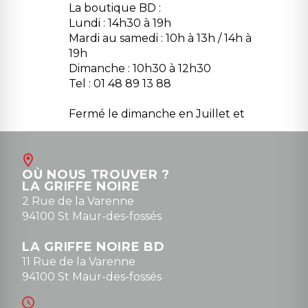
La boutique BD :
Lundi : 14h30 à 19h
Mardi au samedi : 10h à 13h / 14h à
19h
Dimanche : 10h30 à 12h30
Tel : 01 48 89 13 88
Fermé le dimanche en Juillet et
Août
Contact
OÙ NOUS TROUVER ?
contact@la-griffe-noire.com
LA GRIFFE NOIRE
0148836747
2 Rue de la Varenne
94100 St Maur-des-fossés
LA GRIFFE NOIRE BD
11 Rue de la Varenne
94100 St Maur-des-fossés