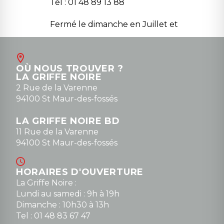
Tel : 01 48 89 13 88
Fermé le dimanche en Juillet et
Août
Contact
OÙ NOUS TROUVER ?
contact@la-griffe-noire.com
LA GRIFFE NOIRE
0148836747
2 Rue de la Varenne
94100 St Maur-des-fossés
LA GRIFFE NOIRE BD
11 Rue de la Varenne
94100 St Maur-des-fossés
HORAIRES D'OUVERTURE
La Griffe Noire :
Lundi au samedi : 9h à 19h
Dimanche : 10h30 à 13h
Tel : 01 48 83 67 47