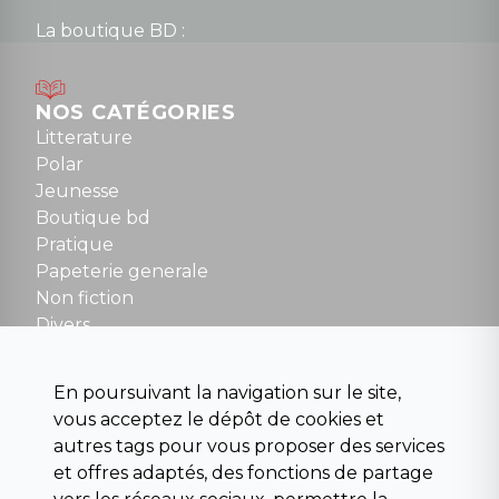
La boutique BD :
Lundi : 14h30 à 19h
Mardi au samedi : 10h à 13h / 14h à 19h
Dimanche : 10h30 à 12h30
NOS CATÉGORIES
Tel : 01 48 89 13 88
Litterature
Polar
Fermé le dimanche en Juillet et Août
Jeunesse
Boutique bd
NOUS CONTACTER
Pratique
contact@la-griffe-noire.com
Papeterie generale
Non fiction
Divers
Science fiction
Beaux livres et art
En poursuivant la navigation sur le site,
Para scolaire
vous acceptez le dépôt de cookies et
Histoire
autres tags pour vous proposer des services
Pochoteque
et offres adaptés, des fonctions de partage
Pleiade