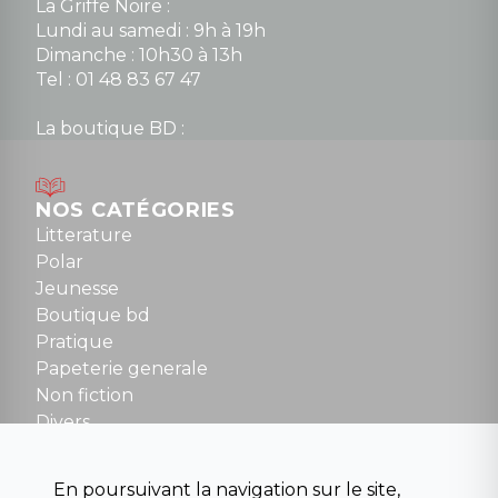
La Griffe Noire :
Lundi au samedi : 9h à 19h
Dimanche : 10h30 à 13h
Tel : 01 48 83 67 47
La boutique BD :
Lundi : 14h30 à 19h
Mardi au samedi : 10h à 13h / 14h à 19h
Dimanche : 10h30 à 12h30
NOS CATÉGORIES
Tel : 01 48 89 13 88
Litterature
Polar
Fermé le dimanche en Juillet et Août
Jeunesse
Boutique bd
NOUS CONTACTER
Pratique
contact@la-griffe-noire.com
Papeterie generale
Non fiction
Divers
Science fiction
Beaux livres et art
En poursuivant la navigation sur le site,