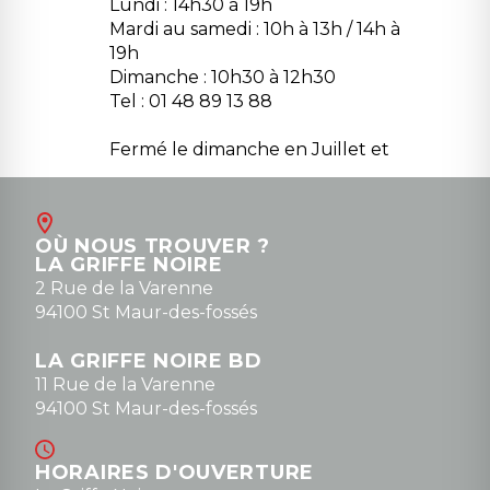
Lundi : 14h30 à 19h
Mardi au samedi : 10h à 13h / 14h à
19h
Dimanche : 10h30 à 12h30
Tel : 01 48 89 13 88
Fermé le dimanche en Juillet et
Août
Contact
OÙ NOUS TROUVER ?
contact@la-griffe-noire.com
LA GRIFFE NOIRE
0148836747
2 Rue de la Varenne
94100 St Maur-des-fossés
LA GRIFFE NOIRE BD
11 Rue de la Varenne
94100 St Maur-des-fossés
HORAIRES D'OUVERTURE