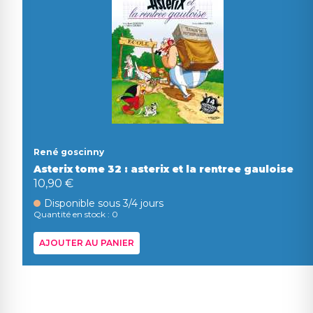
René goscinny
Asterix tome 32 : asterix et la rentree gauloise
10,90 €
Disponible sous 3/4 jours
Quantité en stock : 0
AJOUTER AU PANIER