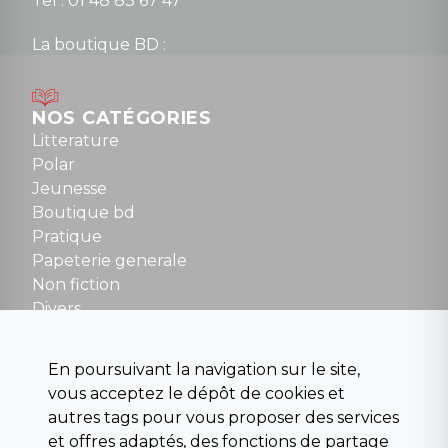
Tel : 01 48 83 67 47
La boutique BD :
Lundi : 14h30 à 19h
Mardi au samedi : 10h à 13h / 14h à 19h
Dimanche : 10h30 à 12h30
NOS CATÉGORIES
Tel : 01 48 89 13 88
Litterature
Polar
Fermé le dimanche en Juillet et Août
Jeunesse
Boutique bd
NOUS CONTACTER
Pratique
contact@la-griffe-noire.com
Papeterie generale
Non fiction
Divers
Science fiction
Beaux livres et art
En poursuivant la navigation sur le site,
Para scolaire
vous acceptez le dépôt de cookies et
Histoire
autres tags pour vous proposer des services
Pochoteque
et offres adaptés, des fonctions de partage