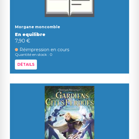
Morgane moncomble
En equilibre
7,90 €
Réimpression en cours
Quantité en stock : 0
DÉTAILS