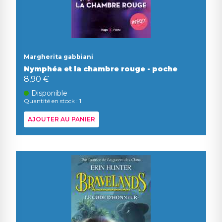
Margherita gabbiani
Nymphéa et la chambre rouge - poche
8,90 €
Disponible
Quantité en stock : 1
AJOUTER AU PANIER