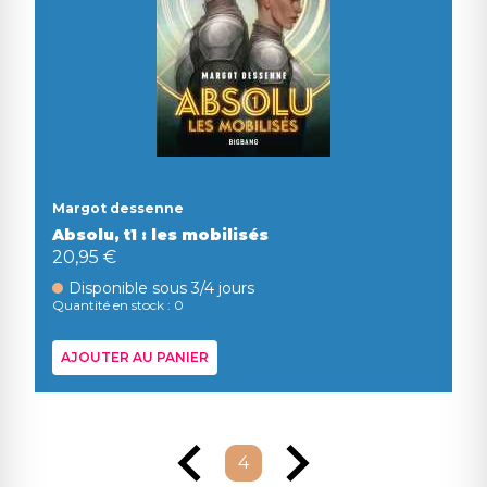
Margot dessenne
Absolu, t1 : les mobilisés
20,95 €
Disponible sous 3/4 jours
Quantité en stock : 0
AJOUTER AU PANIER
4