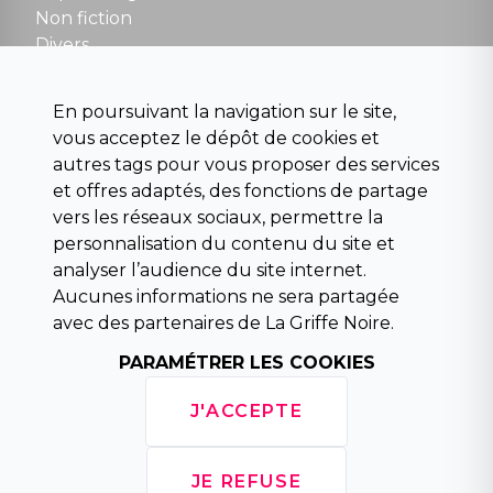
Non fiction
Divers
Science fiction
Beaux livres et art
En poursuivant la navigation sur le site,
Para scolaire
vous acceptez le dépôt de cookies et
Histoire
autres tags pour vous proposer des services
Pochoteque
et offres adaptés, des fonctions de partage
Pleiade
vers les réseaux sociaux, permettre la
personnalisation du contenu du site et
analyser l’audience du site internet.
Aucunes informations ne sera partagée
INFORMATIONS
avec des partenaires de La Griffe Noire.
Droit de rétractation
Conditions générales de vente
PARAMÉTRER LES COOKIES
Mentions légales
Horaires d'ouverture
J'ACCEPTE
La librairie
Politique de confidentialité
JE REFUSE