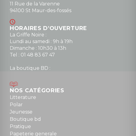
11 Rue de la Varenne
94100 St Maur-des-fossés
HORAIRES D'OUVERTURE
La Griffe Noire :
Lundi au samedi : 9h à 19h
Dimanche : 10h30 à 13h
Tel : 01 48 83 67 47
La boutique BD :
Lundi : 14h30 à 19h
Mardi au samedi : 10h à 13h / 14h à 19h
Dimanche : 10h30 à 12h30
NOS CATÉGORIES
Tel : 01 48 89 13 88
Litterature
Polar
Fermé le dimanche en Juillet et Août
Jeunesse
Boutique bd
NOUS CONTACTER
Pratique
contact@la-griffe-noire.com
Papeterie generale