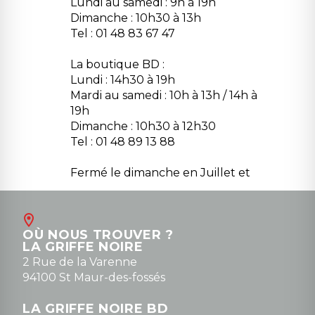
Lundi au samedi : 9h à 19h
Dimanche : 10h30 à 13h
Tel : 01 48 83 67 47
La boutique BD :
Lundi : 14h30 à 19h
Mardi au samedi : 10h à 13h / 14h à
19h
Dimanche : 10h30 à 12h30
Tel : 01 48 89 13 88
Fermé le dimanche en Juillet et
Août
Contact
OÙ NOUS TROUVER ?
contact@la-griffe-noire.com
LA GRIFFE NOIRE
0148836747
2 Rue de la Varenne
94100 St Maur-des-fossés
LA GRIFFE NOIRE BD