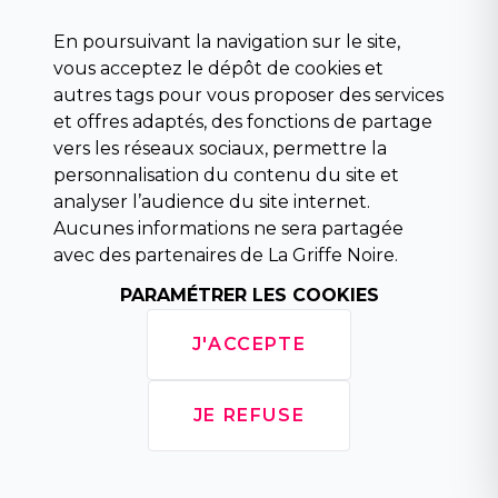
Science fiction
Beaux livres et art
En poursuivant la navigation sur le site,
Para scolaire
vous acceptez le dépôt de cookies et
Histoire
autres tags pour vous proposer des services
Pochoteque
et offres adaptés, des fonctions de partage
Pleiade
vers les réseaux sociaux, permettre la
personnalisation du contenu du site et
analyser l’audience du site internet.
Aucunes informations ne sera partagée
INFORMATIONS
avec des partenaires de La Griffe Noire.
Droit de rétractation
Conditions générales de vente
PARAMÉTRER LES COOKIES
Mentions légales
Horaires d'ouverture
J'ACCEPTE
La librairie
Politique de confidentialité
JE REFUSE
Copyright © 2026 La Griffe Noire, tous droits
réservés.