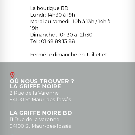
La boutique BD :
Lundi : 14h30 à 19h
Mardi au samedi : 10h à 13h / 14h à
19h
Dimanche : 10h30 à 12h30
Tel : 01 48 89 13 88
Fermé le dimanche en Juillet et
Août
Contact
OÙ NOUS TROUVER ?
contact@la-griffe-noire.com
LA GRIFFE NOIRE
0148836747
2 Rue de la Varenne
94100 St Maur-des-fossés
LA GRIFFE NOIRE BD
11 Rue de la Varenne
94100 St Maur-des-fossés