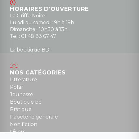
HORAIRES D'OUVERTURE
La Griffe Noire :
Lundi au samedi : 9h à 19h
Dimanche : 10h30 à 13h
Tel : 01 48 83 67 47
La boutique BD :
Lundi : 14h30 à 19h
Mardi au samedi : 10h à 13h / 14h à 19h
Dimanche : 10h30 à 12h30
NOS CATÉGORIES
Tel : 01 48 89 13 88
Litterature
Polar
Fermé le dimanche en Juillet et Août
Jeunesse
Boutique bd
NOUS CONTACTER
Pratique
contact@la-griffe-noire.com
Papeterie generale
Non fiction
Divers