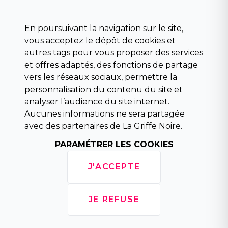
Science fiction
Beaux livres et art
En poursuivant la navigation sur le site,
Para scolaire
vous acceptez le dépôt de cookies et
Histoire
autres tags pour vous proposer des services
Pochoteque
et offres adaptés, des fonctions de partage
Pleiade
vers les réseaux sociaux, permettre la
personnalisation du contenu du site et
analyser l’audience du site internet.
Aucunes informations ne sera partagée
INFORMATIONS
avec des partenaires de La Griffe Noire.
Droit de rétractation
Conditions générales de vente
PARAMÉTRER LES COOKIES
Mentions légales
Horaires d'ouverture
J'ACCEPTE
La librairie
Politique de confidentialité
JE REFUSE
Copyright © 2026 La Griffe Noire, tous droits