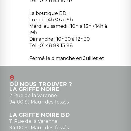
Tel : 01 48 83 67 47
La boutique BD :
Lundi : 14h30 à 19h
Mardi au samedi : 10h à 13h / 14h à
19h
Dimanche : 10h30 à 12h30
Tel : 01 48 89 13 88
Fermé le dimanche en Juillet et
Août
Contact
OÙ NOUS TROUVER ?
contact@la-griffe-noire.com
LA GRIFFE NOIRE
0148836747
2 Rue de la Varenne
94100 St Maur-des-fossés
LA GRIFFE NOIRE BD
11 Rue de la Varenne
94100 St Maur-des-fossés