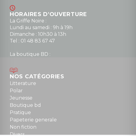
HORAIRES D'OUVERTURE
La Griffe Noire :
Lundi au samedi : 9h à 19h
Dimanche : 10h30 à 13h
Tel : 01 48 83 67 47
La boutique BD :
Lundi : 14h30 à 19h
Mardi au samedi : 10h à 13h / 14h à 19h
Dimanche : 10h30 à 12h30
NOS CATÉGORIES
Tel : 01 48 89 13 88
Litterature
Polar
Fermé le dimanche en Juillet et Août
Jeunesse
Boutique bd
NOUS CONTACTER
Pratique
contact@la-griffe-noire.com
Papeterie generale
Non fiction
Divers