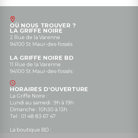
Août
Contact
OÙ NOUS TROUVER ?
contact@la-griffe-noire.com
LA GRIFFE NOIRE
0148836747
2 Rue de la Varenne
94100 St Maur-des-fossés
LA GRIFFE NOIRE BD
11 Rue de la Varenne
94100 St Maur-des-fossés
HORAIRES D'OUVERTURE
La Griffe Noire :
Lundi au samedi : 9h à 19h
Dimanche : 10h30 à 13h
Tel : 01 48 83 67 47
La boutique BD :
Lundi : 14h30 à 19h