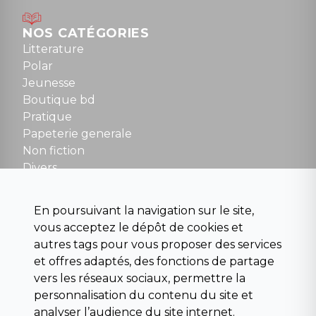
Mardi au samedi : 10h à 13h / 14h à 19h
Dimanche : 10h30 à 12h30
NOS CATÉGORIES
Tel : 01 48 89 13 88
Litterature
Polar
Fermé le dimanche en Juillet et Août
Jeunesse
Boutique bd
NOUS CONTACTER
Pratique
contact@la-griffe-noire.com
Papeterie generale
Non fiction
Divers
Science fiction
Beaux livres et art
En poursuivant la navigation sur le site,
Para scolaire
vous acceptez le dépôt de cookies et
Histoire
autres tags pour vous proposer des services
Pochoteque
et offres adaptés, des fonctions de partage
Pleiade
vers les réseaux sociaux, permettre la
personnalisation du contenu du site et
analyser l’audience du site internet.