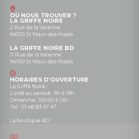
Contact
OÙ NOUS TROUVER ?
contact@la-griffe-noire.com
LA GRIFFE NOIRE
0148836747
2 Rue de la Varenne
94100 St Maur-des-fossés
LA GRIFFE NOIRE BD
11 Rue de la Varenne
94100 St Maur-des-fossés
HORAIRES D'OUVERTURE
La Griffe Noire :
Lundi au samedi : 9h à 19h
Dimanche : 10h30 à 13h
Tel : 01 48 83 67 47
La boutique BD :
Lundi : 14h30 à 19h
Mardi au samedi : 10h à 13h / 14h à 19h