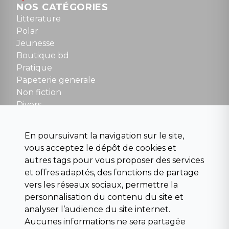
Dimanche : 10h30 à 12h30
NOS CATÉGORIES
Tel : 01 48 89 13 88
Litterature
Polar
Fermé le dimanche en Juillet et Août
Jeunesse
Boutique bd
NOUS CONTACTER
Pratique
contact@la-griffe-noire.com
Papeterie generale
Non fiction
Divers
Science fiction
Beaux livres et art
En poursuivant la navigation sur le site,
Para scolaire
vous acceptez le dépôt de cookies et
Histoire
autres tags pour vous proposer des services
Pochoteque
et offres adaptés, des fonctions de partage
Pleiade
vers les réseaux sociaux, permettre la
personnalisation du contenu du site et
analyser l’audience du site internet.
Aucunes informations ne sera partagée
INFORMATIONS