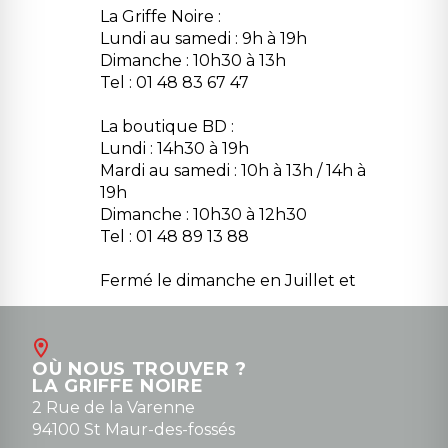
La Griffe Noire :
Lundi au samedi : 9h à 19h
Dimanche : 10h30 à 13h
Tel : 01 48 83 67 47
La boutique BD :
Lundi : 14h30 à 19h
Mardi au samedi : 10h à 13h / 14h à
19h
Dimanche : 10h30 à 12h30
Tel : 01 48 89 13 88
Fermé le dimanche en Juillet et
Août
Contact
OÙ NOUS TROUVER ?
contact@la-griffe-noire.com
LA GRIFFE NOIRE
0148836747
2 Rue de la Varenne
94100 St Maur-des-fossés