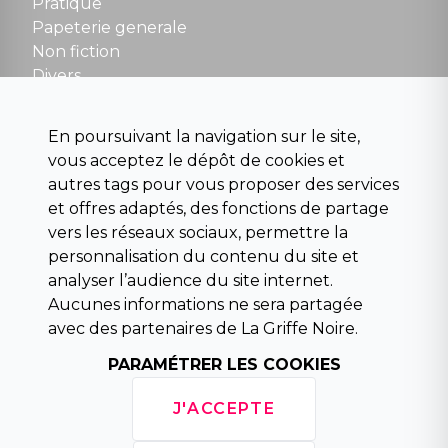
NOUS CONTACTER
Pratique
contact@la-griffe-noire.com
Papeterie generale
Non fiction
Divers
Science fiction
Beaux livres et art
En poursuivant la navigation sur le site,
Para scolaire
vous acceptez le dépôt de cookies et
Histoire
autres tags pour vous proposer des services
Pochoteque
et offres adaptés, des fonctions de partage
Pleiade
vers les réseaux sociaux, permettre la
personnalisation du contenu du site et
analyser l’audience du site internet.
Aucunes informations ne sera partagée
INFORMATIONS
avec des partenaires de La Griffe Noire.
Droit de rétractation
Conditions générales de vente
PARAMÉTRER LES COOKIES
Mentions légales
Horaires d'ouverture
J'ACCEPTE
La librairie