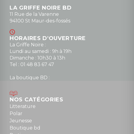
LA GRIFFE NOIRE BD
11 Rue de la Varenne
94100 St Maur-des-fossés
HORAIRES D'OUVERTURE
La Griffe Noire :
Lundi au samedi : 9h à 19h
Dimanche : 10h30 à 13h
Tel : 01 48 83 67 47
La boutique BD :
Lundi : 14h30 à 19h
Mardi au samedi : 10h à 13h / 14h à 19h
Dimanche : 10h30 à 12h30
NOS CATÉGORIES
Tel : 01 48 89 13 88
Litterature
Polar
Fermé le dimanche en Juillet et Août
Jeunesse
Boutique bd