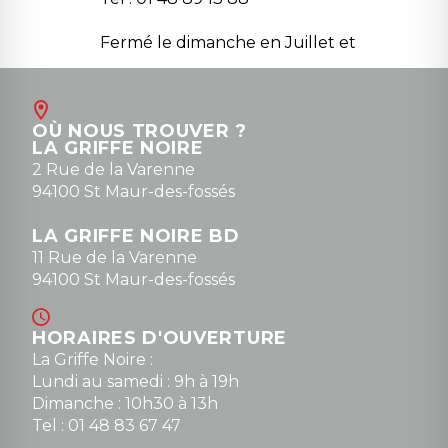
Fermé le dimanche en Juillet et
Août
Contact
OÙ NOUS TROUVER ?
contact@la-griffe-noire.com
LA GRIFFE NOIRE
0148836747
2 Rue de la Varenne
94100 St Maur-des-fossés
LA GRIFFE NOIRE BD
11 Rue de la Varenne
94100 St Maur-des-fossés
HORAIRES D'OUVERTURE
La Griffe Noire :
Lundi au samedi : 9h à 19h
Dimanche : 10h30 à 13h
Tel : 01 48 83 67 47