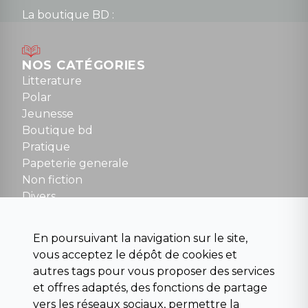
La boutique BD :
Lundi : 14h30 à 19h
Mardi au samedi : 10h à 13h / 14h à 19h
Dimanche : 10h30 à 12h30
NOS CATÉGORIES
Tel : 01 48 89 13 88
Litterature
Polar
Fermé le dimanche en Juillet et Août
Jeunesse
Boutique bd
NOUS CONTACTER
Pratique
contact@la-griffe-noire.com
Papeterie generale
Non fiction
Divers
Science fiction
Beaux livres et art
En poursuivant la navigation sur le site,
Para scolaire
vous acceptez le dépôt de cookies et
Histoire
autres tags pour vous proposer des services
Pochoteque
et offres adaptés, des fonctions de partage
Pleiade
vers les réseaux sociaux, permettre la