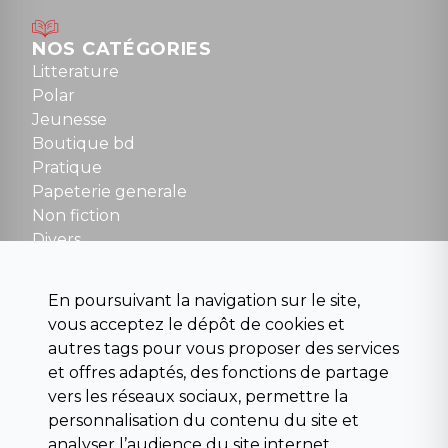
Mardi au samedi : 10h à 13h / 14h à 19h
Dimanche : 10h30 à 12h30
NOS CATÉGORIES
Tel : 01 48 89 13 88
Litterature
Polar
Fermé le dimanche en Juillet et Août
Jeunesse
Boutique bd
NOUS CONTACTER
Pratique
contact@la-griffe-noire.com
Papeterie generale
Non fiction
Divers
Science fiction
Beaux livres et art
En poursuivant la navigation sur le site,
Para scolaire
vous acceptez le dépôt de cookies et
Histoire
autres tags pour vous proposer des services
Pochoteque
et offres adaptés, des fonctions de partage
Pleiade
vers les réseaux sociaux, permettre la
personnalisation du contenu du site et
analyser l’audience du site internet.