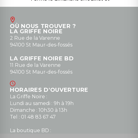
Août
Contact
OÙ NOUS TROUVER ?
contact@la-griffe-noire.com
LA GRIFFE NOIRE
0148836747
2 Rue de la Varenne
94100 St Maur-des-fossés
LA GRIFFE NOIRE BD
11 Rue de la Varenne
94100 St Maur-des-fossés
HORAIRES D'OUVERTURE
La Griffe Noire :
Lundi au samedi : 9h à 19h
Dimanche : 10h30 à 13h
Tel : 01 48 83 67 47
La boutique BD :
Lundi : 14h30 à 19h