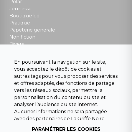
Polar
Fermé le dimanche en Juillet et Août
Jeunesse
Boutique bd
NOUS CONTACTER
Pratique
contact@la-griffe-noire.com
Papeterie generale
Non fiction
Divers
Science fiction
Beaux livres et art
En poursuivant la navigation sur le site,
Para scolaire
vous acceptez le dépôt de cookies et
Histoire
autres tags pour vous proposer des services
Pochoteque
et offres adaptés, des fonctions de partage
Pleiade
vers les réseaux sociaux, permettre la
personnalisation du contenu du site et
analyser l’audience du site internet.
Aucunes informations ne sera partagée
INFORMATIONS
avec des partenaires de La Griffe Noire.
Droit de rétractation
Conditions générales de vente
PARAMÉTRER LES COOKIES