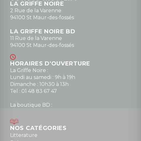
LA GRIFFE NOIRE
0148836747
2 Rue de la Varenne
94100 St Maur-des-fossés
LA GRIFFE NOIRE BD
11 Rue de la Varenne
94100 St Maur-des-fossés
HORAIRES D'OUVERTURE
La Griffe Noire :
Lundi au samedi : 9h à 19h
Dimanche : 10h30 à 13h
Tel : 01 48 83 67 47
La boutique BD :
Lundi : 14h30 à 19h
Mardi au samedi : 10h à 13h / 14h à 19h
Dimanche : 10h30 à 12h30
NOS CATÉGORIES
Tel : 01 48 89 13 88
Litterature