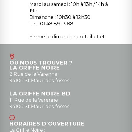
Mardi au samedi : 10h à 13h / 14h à
19h
Dimanche : 10h30 à 12h30
Tel : 01 48 89 13 88
Fermé le dimanche en Juillet et
Août
Contact
OÙ NOUS TROUVER ?
contact@la-griffe-noire.com
LA GRIFFE NOIRE
0148836747
2 Rue de la Varenne
94100 St Maur-des-fossés
LA GRIFFE NOIRE BD
11 Rue de la Varenne
94100 St Maur-des-fossés
HORAIRES D'OUVERTURE
La Griffe Noire :