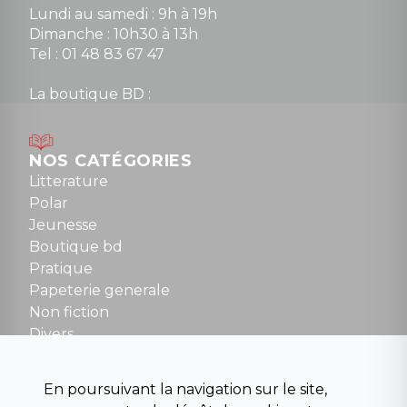
Lundi au samedi : 9h à 19h
Dimanche : 10h30 à 13h
Tel : 01 48 83 67 47
La boutique BD :
Lundi : 14h30 à 19h
Mardi au samedi : 10h à 13h / 14h à 19h
Dimanche : 10h30 à 12h30
NOS CATÉGORIES
Tel : 01 48 89 13 88
Litterature
Polar
Fermé le dimanche en Juillet et Août
Jeunesse
Boutique bd
NOUS CONTACTER
Pratique
contact@la-griffe-noire.com
Papeterie generale
Non fiction
Divers
Science fiction
Beaux livres et art
En poursuivant la navigation sur le site,
Para scolaire