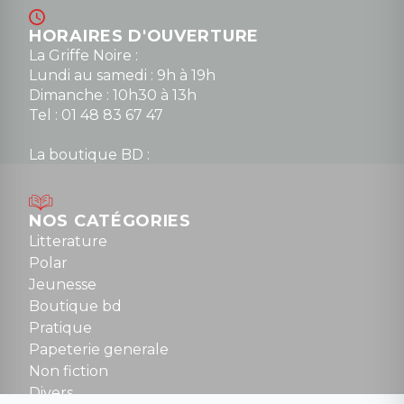
HORAIRES D'OUVERTURE
La Griffe Noire :
Lundi au samedi : 9h à 19h
Dimanche : 10h30 à 13h
Tel : 01 48 83 67 47
La boutique BD :
Lundi : 14h30 à 19h
Mardi au samedi : 10h à 13h / 14h à 19h
Dimanche : 10h30 à 12h30
NOS CATÉGORIES
Tel : 01 48 89 13 88
Litterature
Polar
Fermé le dimanche en Juillet et Août
Jeunesse
Boutique bd
NOUS CONTACTER
Pratique
contact@la-griffe-noire.com
Papeterie generale
Non fiction
Divers