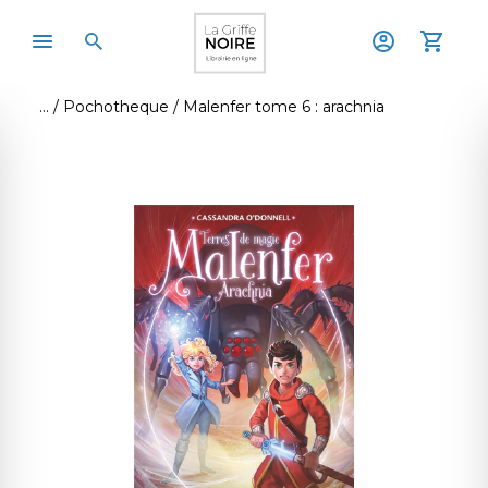
Pochotheque
Malenfer tome 6 : arachnia