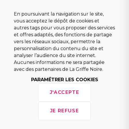
Science fiction
Beaux livres et art
En poursuivant la navigation sur le site,
Para scolaire
vous acceptez le dépôt de cookies et
Histoire
autres tags pour vous proposer des services
Pochoteque
et offres adaptés, des fonctions de partage
Pleiade
vers les réseaux sociaux, permettre la
personnalisation du contenu du site et
analyser l’audience du site internet.
Aucunes informations ne sera partagée
INFORMATIONS
avec des partenaires de La Griffe Noire.
Droit de rétractation
Conditions générales de vente
PARAMÉTRER LES COOKIES
Mentions légales
Horaires d'ouverture
J'ACCEPTE
La librairie
Politique de confidentialité
JE REFUSE
Copyright © 2026 La Griffe Noire, tous droits
réservés.