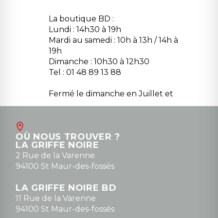
La boutique BD :
Lundi : 14h30 à 19h
Mardi au samedi : 10h à 13h / 14h à
19h
Dimanche : 10h30 à 12h30
Tel : 01 48 89 13 88
Fermé le dimanche en Juillet et
Août
Contact
OÙ NOUS TROUVER ?
contact@la-griffe-noire.com
LA GRIFFE NOIRE
0148836747
2 Rue de la Varenne
94100 St Maur-des-fossés
LA GRIFFE NOIRE BD
11 Rue de la Varenne
94100 St Maur-des-fossés