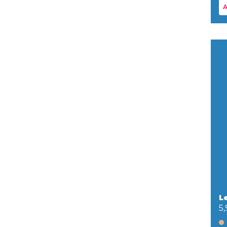
A
L
5