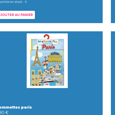
antité en stock : 0
JOUTER AU PANIER
ommettes paris
,90 €