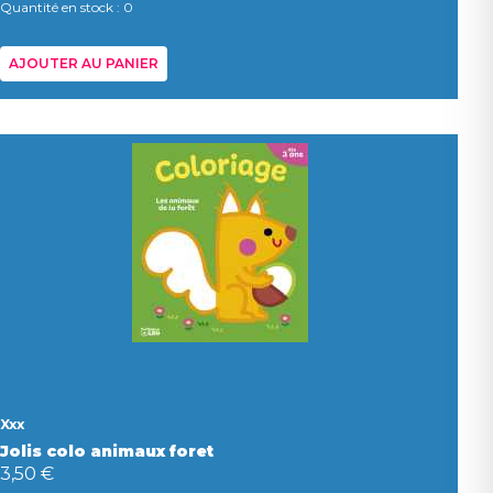
Quantité en stock : 0
AJOUTER AU PANIER
Xxx
Jolis colo animaux foret
3,50 €