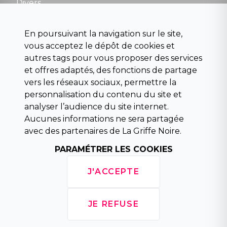
Divers
Science fiction
Beaux livres et art
En poursuivant la navigation sur le site,
Para scolaire
vous acceptez le dépôt de cookies et
Histoire
autres tags pour vous proposer des services
Pochoteque
et offres adaptés, des fonctions de partage
Pleiade
vers les réseaux sociaux, permettre la
personnalisation du contenu du site et
analyser l’audience du site internet.
Aucunes informations ne sera partagée
INFORMATIONS
avec des partenaires de La Griffe Noire.
Droit de rétractation
Conditions générales de vente
PARAMÉTRER LES COOKIES
Mentions légales
Horaires d'ouverture
J'ACCEPTE
La librairie
Politique de confidentialité
JE REFUSE