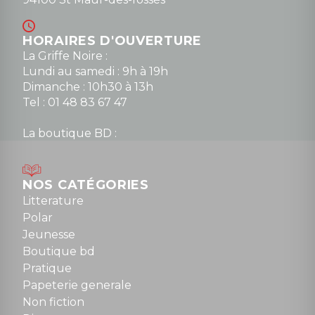
HORAIRES D'OUVERTURE
La Griffe Noire :
Lundi au samedi : 9h à 19h
Dimanche : 10h30 à 13h
Tel : 01 48 83 67 47
La boutique BD :
Lundi : 14h30 à 19h
Mardi au samedi : 10h à 13h / 14h à 19h
Dimanche : 10h30 à 12h30
NOS CATÉGORIES
Tel : 01 48 89 13 88
Litterature
Polar
Fermé le dimanche en Juillet et Août
Jeunesse
Boutique bd
NOUS CONTACTER
Pratique
contact@la-griffe-noire.com
Papeterie generale
Non fiction