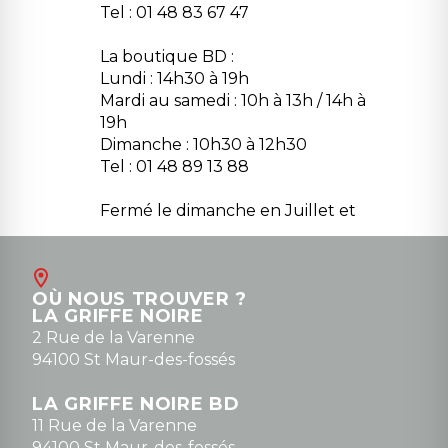
Tel : 01 48 83 67 47
La boutique BD :
Lundi : 14h30 à 19h
Mardi au samedi : 10h à 13h / 14h à
19h
Dimanche : 10h30 à 12h30
Tel : 01 48 89 13 88
Fermé le dimanche en Juillet et
Août
Contact
OÙ NOUS TROUVER ?
contact@la-griffe-noire.com
LA GRIFFE NOIRE
0148836747
2 Rue de la Varenne
94100 St Maur-des-fossés
LA GRIFFE NOIRE BD
11 Rue de la Varenne
94100 St Maur-des-fossés