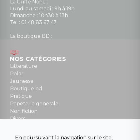
La Griffe Noire :
Lundi au samedi : 9h à 19h
Dimanche : 10h30 à 13h
Tel : 01 48 83 67 47
La boutique BD :
Lundi : 14h30 à 19h
Mardi au samedi : 10h à 13h / 14h à 19h
Dimanche : 10h30 à 12h30
NOS CATÉGORIES
Tel : 01 48 89 13 88
Litterature
Polar
Fermé le dimanche en Juillet et Août
Jeunesse
Boutique bd
NOUS CONTACTER
Pratique
contact@la-griffe-noire.com
Papeterie generale
Non fiction
Divers
Science fiction
Beaux livres et art
En poursuivant la navigation sur le site,