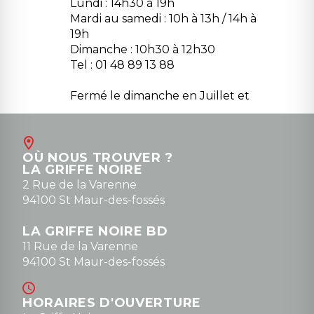
Lundi : 14h30 à 19h
Mardi au samedi : 10h à 13h / 14h à
19h
Dimanche : 10h30 à 12h30
Tel : 01 48 89 13 88
Fermé le dimanche en Juillet et
Août
Contact
OÙ NOUS TROUVER ?
contact@la-griffe-noire.com
LA GRIFFE NOIRE
0148836747
2 Rue de la Varenne
94100 St Maur-des-fossés
LA GRIFFE NOIRE BD
11 Rue de la Varenne
94100 St Maur-des-fossés
HORAIRES D'OUVERTURE