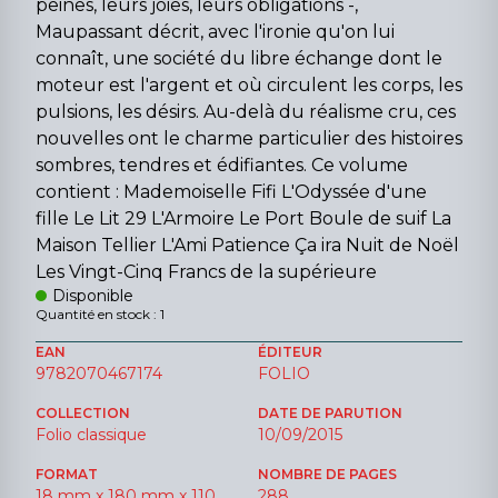
peines, leurs joies, leurs obligations -,
Maupassant décrit, avec l'ironie qu'on lui
connaît, une société du libre échange dont le
moteur est l'argent et où circulent les corps, les
pulsions, les désirs. Au-delà du réalisme cru, ces
nouvelles ont le charme particulier des histoires
sombres, tendres et édifiantes. Ce volume
contient : Mademoiselle Fifi L'Odyssée d'une
fille Le Lit 29 L'Armoire Le Port Boule de suif La
Maison Tellier L'Ami Patience Ça ira Nuit de Noël
Les Vingt-Cinq Francs de la supérieure
Disponible
Quantité en stock : 1
EAN
ÉDITEUR
9782070467174
FOLIO
COLLECTION
DATE DE PARUTION
Folio classique
10/09/2015
FORMAT
NOMBRE DE PAGES
18 mm x 180 mm x 110
288