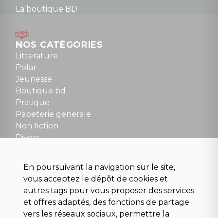
La boutique BD :
Lundi : 14h30 à 19h
Mardi au samedi : 10h à 13h / 14h à 19h
Dimanche : 10h30 à 12h30
NOS CATÉGORIES
Tel : 01 48 89 13 88
Litterature
Polar
Fermé le dimanche en Juillet et Août
Jeunesse
Boutique bd
NOUS CONTACTER
Pratique
contact@la-griffe-noire.com
Papeterie generale
Non fiction
Divers
Science fiction
Beaux livres et art
En poursuivant la navigation sur le site,
Para scolaire
vous acceptez le dépôt de cookies et
Histoire
autres tags pour vous proposer des services
Pochoteque
et offres adaptés, des fonctions de partage
Pleiade
vers les réseaux sociaux, permettre la