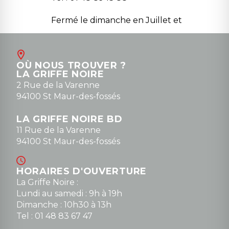
Fermé le dimanche en Juillet et
Août
Contact
OÙ NOUS TROUVER ?
contact@la-griffe-noire.com
LA GRIFFE NOIRE
0148836747
2 Rue de la Varenne
94100 St Maur-des-fossés
LA GRIFFE NOIRE BD
11 Rue de la Varenne
94100 St Maur-des-fossés
HORAIRES D'OUVERTURE
La Griffe Noire :
Lundi au samedi : 9h à 19h
Dimanche : 10h30 à 13h
Tel : 01 48 83 67 47