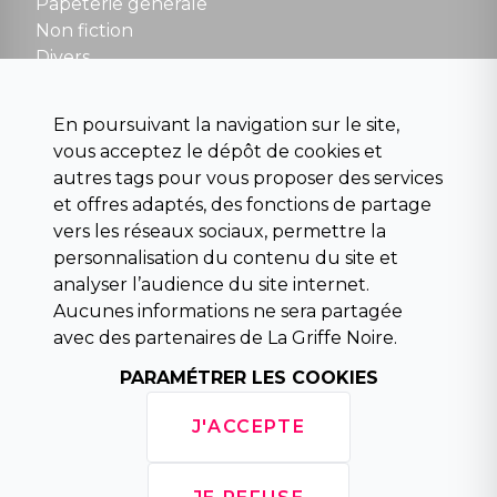
Papeterie generale
Non fiction
Divers
Science fiction
Beaux livres et art
En poursuivant la navigation sur le site,
Para scolaire
vous acceptez le dépôt de cookies et
Histoire
autres tags pour vous proposer des services
Pochoteque
et offres adaptés, des fonctions de partage
Pleiade
vers les réseaux sociaux, permettre la
personnalisation du contenu du site et
analyser l’audience du site internet.
Aucunes informations ne sera partagée
INFORMATIONS
avec des partenaires de La Griffe Noire.
Droit de rétractation
Conditions générales de vente
PARAMÉTRER LES COOKIES
Mentions légales
Horaires d'ouverture
J'ACCEPTE
La librairie
Politique de confidentialité