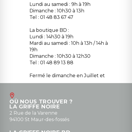
Lundi au samedi : 9h à 19h
Dimanche : 10h30 à 13h
Tel : 01 48 83 67 47
La boutique BD :
Lundi : 14h30 à 19h
Mardi au samedi : 10h à 13h / 14h à
19h
Dimanche : 10h30 à 12h30
Tel : 01 48 89 13 88
Fermé le dimanche en Juillet et
Août
Contact
OÙ NOUS TROUVER ?
contact@la-griffe-noire.com
LA GRIFFE NOIRE
0148836747
2 Rue de la Varenne
94100 St Maur-des-fossés