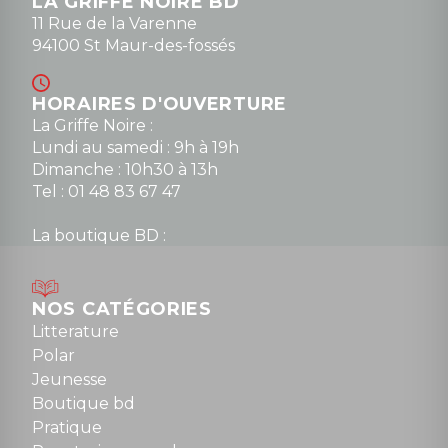
LA GRIFFE NOIRE BD
11 Rue de la Varenne
94100 St Maur-des-fossés
HORAIRES D'OUVERTURE
La Griffe Noire :
Lundi au samedi : 9h à 19h
Dimanche : 10h30 à 13h
Tel : 01 48 83 67 47
La boutique BD :
Lundi : 14h30 à 19h
Mardi au samedi : 10h à 13h / 14h à 19h
Dimanche : 10h30 à 12h30
NOS CATÉGORIES
Tel : 01 48 89 13 88
Litterature
Polar
Fermé le dimanche en Juillet et Août
Jeunesse
Boutique bd
NOUS CONTACTER
Pratique
contact@la-griffe-noire.com