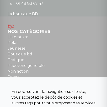
Tel : 01 48 83 67 47
La boutique BD :
Lundi : 14h30 à 19h
Mardi au samedi : 10h à 13h / 14h à 19h
Dimanche : 10h30 à 12h30
NOS CATÉGORIES
Tel : 01 48 89 13 88
Litterature
Polar
Fermé le dimanche en Juillet et Août
Jeunesse
Boutique bd
NOUS CONTACTER
Pratique
contact@la-griffe-noire.com
Papeterie generale
Non fiction
Divers
Science fiction
Beaux livres et art
En poursuivant la navigation sur le site,
Para scolaire
vous acceptez le dépôt de cookies et
Histoire
autres tags pour vous proposer des services
Pochoteque