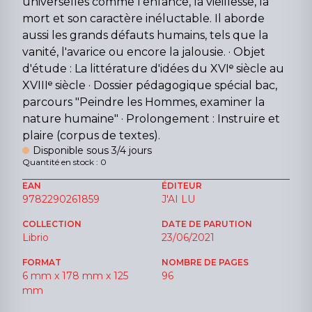
universelles comme l'enfance, la vieillesse, la
mort et son caractère inéluctable. Il aborde
aussi les grands défauts humains, tels que la
vanité, l'avarice ou encore la jalousie. · Objet
d'étude : La littérature d'idées du XVIᵉ siècle au
XVIIIᵉ siècle · Dossier pédagogique spécial bac,
parcours "Peindre les Hommes, examiner la
nature humaine" · Prolongement : Instruire et
plaire (corpus de textes).
Disponible sous 3/4 jours
Quantité en stock : 0
EAN
ÉDITEUR
9782290261859
J'AI LU
COLLECTION
DATE DE PARUTION
Librio
23/06/2021
FORMAT
NOMBRE DE PAGES
6 mm x 178 mm x 125
96
mm