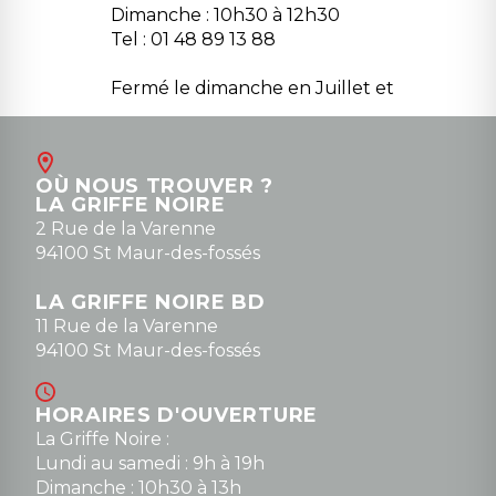
Dimanche : 10h30 à 12h30
Tel : 01 48 89 13 88
Fermé le dimanche en Juillet et
Août
Contact
OÙ NOUS TROUVER ?
contact@la-griffe-noire.com
LA GRIFFE NOIRE
0148836747
2 Rue de la Varenne
94100 St Maur-des-fossés
LA GRIFFE NOIRE BD
11 Rue de la Varenne
94100 St Maur-des-fossés
HORAIRES D'OUVERTURE
La Griffe Noire :
Lundi au samedi : 9h à 19h
Dimanche : 10h30 à 13h