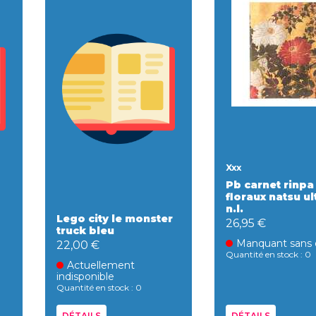
Xxx
Pb carnet rinpa
floraux natsu ul
n.l.
Lego city le monster
26,95 €
truck bleu
Manquant sans 
22,00 €
Quantité en stock : 0
Actuellement
indisponible
Quantité en stock : 0
DÉTAILS
DÉTAILS