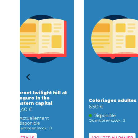
Carnet twilight hill at
meguro in the
Coloriages adultes
eastern capital
6,50 €
18,40 €
Disponible
Actuellement
Quantité en stock : 2
indisponible
Quantité en stock : 0
DÉTAILS
AJOUTER AU PANIER