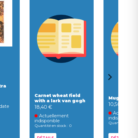
tra
Carnet wheat field
Mug papillo
with a lark van gogh
10,50 €
date
18,40 €
Actuelleme
Actuellement
indisponible
indisponible
Quantité en stoc
Quantité en stock : 0
DÉTAILS
DÉTAILS