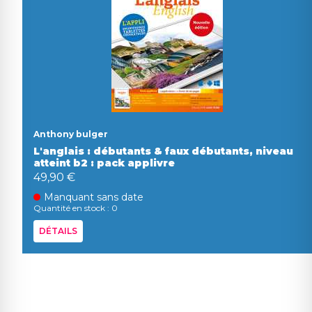
Anthony bulger
L'anglais : débutants & faux débutants, niveau
atteint b2 : pack applivre
49,90 €
Manquant sans date
Quantité en stock : 0
DÉTAILS