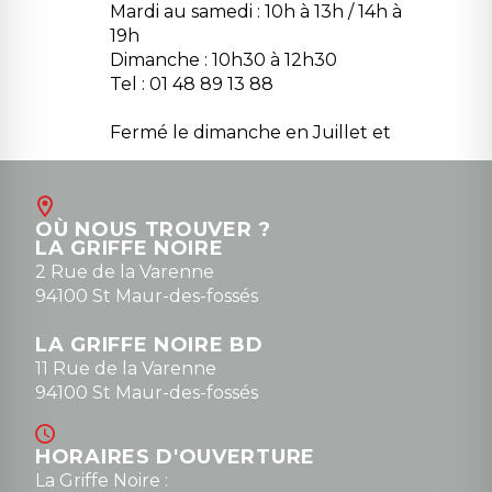
Mardi au samedi : 10h à 13h / 14h à
19h
Dimanche : 10h30 à 12h30
Tel : 01 48 89 13 88
Fermé le dimanche en Juillet et
Août
Contact
OÙ NOUS TROUVER ?
contact@la-griffe-noire.com
LA GRIFFE NOIRE
0148836747
2 Rue de la Varenne
94100 St Maur-des-fossés
LA GRIFFE NOIRE BD
11 Rue de la Varenne
94100 St Maur-des-fossés
HORAIRES D'OUVERTURE
La Griffe Noire :