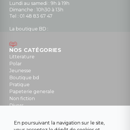
Lundi au samedi : 9h à 19h
Dimanche : 10h30 à 13h
Tel : 01 48 83 67 47
La boutique BD :
Lundi : 14h30 à 19h
Mardi au samedi : 10h à 13h / 14h à 19h
Dimanche : 10h30 à 12h30
NOS CATÉGORIES
Tel : 01 48 89 13 88
Litterature
Polar
Fermé le dimanche en Juillet et Août
Jeunesse
Boutique bd
NOUS CONTACTER
Pratique
contact@la-griffe-noire.com
Papeterie generale
Non fiction
Divers
Science fiction
Beaux livres et art
En poursuivant la navigation sur le site,
Para scolaire
vous acceptez le dépôt de cookies et