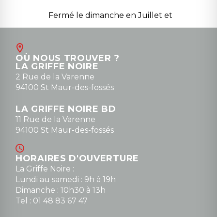
Fermé le dimanche en Juillet et
Août
Contact
OÙ NOUS TROUVER ?
contact@la-griffe-noire.com
LA GRIFFE NOIRE
0148836747
2 Rue de la Varenne
94100 St Maur-des-fossés
LA GRIFFE NOIRE BD
11 Rue de la Varenne
94100 St Maur-des-fossés
HORAIRES D'OUVERTURE
La Griffe Noire :
Lundi au samedi : 9h à 19h
Dimanche : 10h30 à 13h
Tel : 01 48 83 67 47