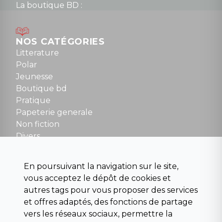
La boutique BD :
Lundi : 14h30 à 19h
Mardi au samedi : 10h à 13h / 14h à 19h
Dimanche : 10h30 à 12h30
NOS CATÉGORIES
Tel : 01 48 89 13 88
Litterature
Polar
Fermé le dimanche en Juillet et Août
Jeunesse
Boutique bd
NOUS CONTACTER
Pratique
contact@la-griffe-noire.com
Papeterie generale
Non fiction
Divers
Science fiction
Beaux livres et art
En poursuivant la navigation sur le site,
Para scolaire
vous acceptez le dépôt de cookies et
Histoire
autres tags pour vous proposer des services
Pochoteque
et offres adaptés, des fonctions de partage
Pleiade
vers les réseaux sociaux, permettre la