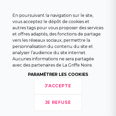
Science fiction
Beaux livres et art
En poursuivant la navigation sur le site,
Para scolaire
vous acceptez le dépôt de cookies et
Histoire
autres tags pour vous proposer des services
Pochoteque
et offres adaptés, des fonctions de partage
Pleiade
vers les réseaux sociaux, permettre la
personnalisation du contenu du site et
analyser l’audience du site internet.
Aucunes informations ne sera partagée
INFORMATIONS
avec des partenaires de La Griffe Noire.
Droit de rétractation
Conditions générales de vente
PARAMÉTRER LES COOKIES
Mentions légales
Horaires d'ouverture
J'ACCEPTE
La librairie
Politique de confidentialité
JE REFUSE
Copyright © 2026 La Griffe Noire, tous droits