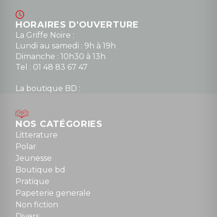
HORAIRES D'OUVERTURE
La Griffe Noire :
Lundi au samedi : 9h à 19h
Dimanche : 10h30 à 13h
Tel : 01 48 83 67 47
La boutique BD :
Lundi : 14h30 à 19h
Mardi au samedi : 10h à 13h / 14h à 19h
Dimanche : 10h30 à 12h30
NOS CATÉGORIES
Tel : 01 48 89 13 88
Litterature
Polar
Fermé le dimanche en Juillet et Août
Jeunesse
Boutique bd
NOUS CONTACTER
Pratique
contact@la-griffe-noire.com
Papeterie generale
Non fiction
Divers