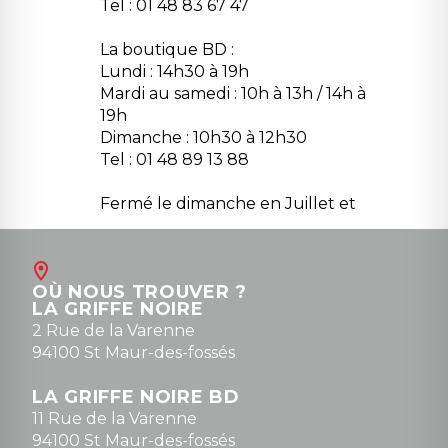
Tel : 01 48 83 67 47
La boutique BD :
Lundi : 14h30 à 19h
Mardi au samedi : 10h à 13h / 14h à
19h
Dimanche : 10h30 à 12h30
Tel : 01 48 89 13 88
Fermé le dimanche en Juillet et
Août
Contact
OÙ NOUS TROUVER ?
contact@la-griffe-noire.com
LA GRIFFE NOIRE
0148836747
2 Rue de la Varenne
94100 St Maur-des-fossés
LA GRIFFE NOIRE BD
11 Rue de la Varenne
94100 St Maur-des-fossés